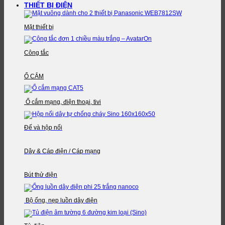
THIẾT BỊ ĐIỆN
Mặt thiết bị
Công tắc
Ổ CẮM
Ổ cắm mạng, điện thoại, tivi
Đế và hộp nối
Dây & Cáp điện / Cáp mạng
Bút thử điện
Bộ ống, nẹp luồn dây điện