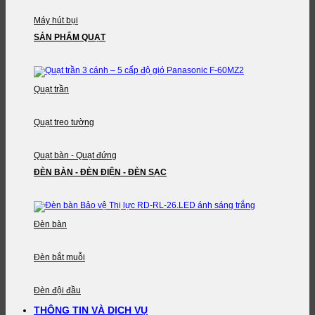
Máy hút bụi
SẢN PHẨM QUẠT
Quạt trần
Quạt treo tường
Quạt bàn - Quạt đứng
ĐÈN BÀN - ĐÈN ĐIỆN - ĐÈN SẠC
Đèn bàn
Đèn bắt muỗi
Đèn đội đầu
THÔNG TIN VÀ DỊCH VỤ