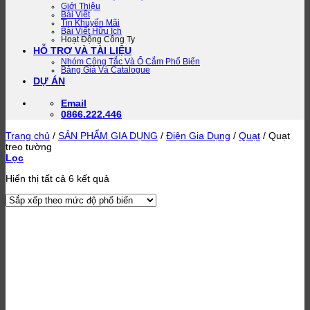
Giới Thiệu
Bài Viết
Tin Khuyến Mãi
Bài Viết Hữu Ích
Hoạt Động Công Ty
HỖ TRỢ VÀ TÀI LIỆU
Nhóm Công Tắc Và Ổ Cắm Phổ Biến
Bảng Giá Và Catalogue
DỰ ÁN
Email
0866.222.446
Trang chủ
/
SẢN PHẨM GIA DỤNG
/
Điện Gia Dụng
/
Quạt
/
Quạt
treo tường
Lọc
Đã
Hiển thị tất cả 6 kết quả
sắp
xếp
theo
mức
độ
phổ
biến