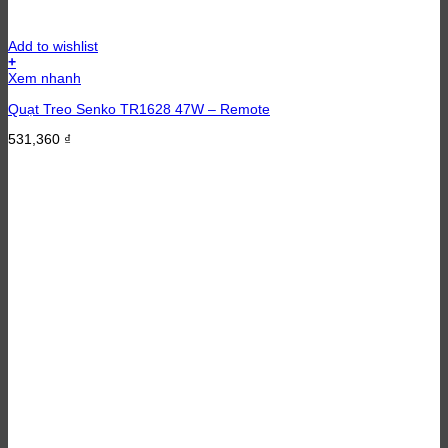
Add to wishlist
+
Sản
Xem nhanh
phẩm
Quạt Treo Senko TR1628 47W – Remote
này
có
531,360
₫
nhiều
biến
thể.
Các
tùy
chọn
có
thể
được
chọn
trên
trang
sản
phẩm