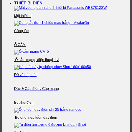
THIẾT BỊ ĐIỆN
Mặt thiết bị
Công tắc
Ổ CẮM
Ổ cắm mạng, điện thoại, tivi
Đế và hộp nối
Dây & Cáp điện / Cáp mạng
Bút thử điện
Bộ ống, nẹp luồn dây điện