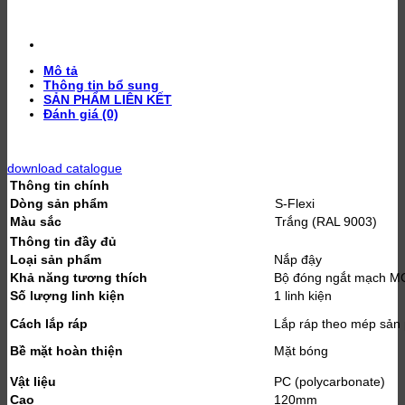
Mô tả
Thông tin bổ sung
SẢN PHẨM LIÊN KẾT
Đánh giá (0)
download catalogue
Thông tin chính
Dòng sản phẩm
S-Flexi
Màu sắc
Trắng (RAL 9003)
Thông tin đầy đủ
Loại sản phẩm
Nắp đậy
Khả năng tương thích
Bộ đóng ngắt mạch 
Số lượng linh kiện
1 linh kiện
Cách lắp ráp
Lắp ráp theo mép sản
Bề mặt hoàn thiện
Mặt bóng
Vật liệu
PC (polycarbonate)
Cao
120mm