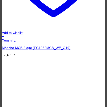
Add to wishlist
+
Xem nhanh
Mặt cho MCB 2 cực (FG1052MCB_WE_G19)
17,400
₫