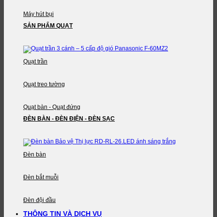
Máy hút bụi
SẢN PHẨM QUẠT
Quạt trần
Quạt treo tường
Quạt bàn - Quạt đứng
ĐÈN BÀN - ĐÈN ĐIỆN - ĐÈN SẠC
Đèn bàn
Đèn bắt muỗi
Đèn đội đầu
THÔNG TIN VÀ DỊCH VỤ