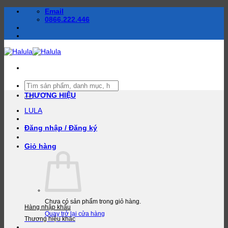
Bỏ
Email
qua
0866.222.446
nội
dung
Tìm
kiếm:
THƯƠNG HIỆU
LULA
Đăng nhập / Đăng ký
Giỏ hàng
Chưa có sản phẩm trong giỏ hàng.
Hàng nhập khẩu
Quay trở lại cửa hàng
Thương hiệu khác