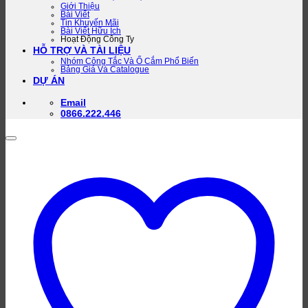
Giới Thiệu
Bài Viết
Tin Khuyến Mãi
Bài Viết Hữu Ích
Hoạt Động Công Ty
HỖ TRỢ VÀ TÀI LIỆU
Nhóm Công Tắc Và Ổ Cắm Phổ Biến
Bảng Giá Và Catalogue
DỰ ÁN
Email
0866.222.446