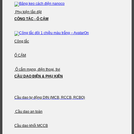
Phụ kiện lắp đặt
CÔNG TẮC - Ổ CẮM
Công tắc
Ổ CẮM
Ổ cắm mạng, điện thoại, tivi
CẦU DAO ĐIỆN & PHỤ KIỆN
Cầu dao tự động DIN (MCB, RCCB, RCBO)
Cầu dao an toàn
Cầu dao khối MCCB