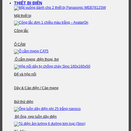
THIẾT BỊ ĐIỆN
Mặt thiết bị
Công tắc
Ổ CẮM
Ổ cắm mạng, điện thoại, tivi
Đế và hộp nối
Dây & Cáp điện / Cáp mạng
Bút thử điện
Bộ ống, nẹp luồn dây điện