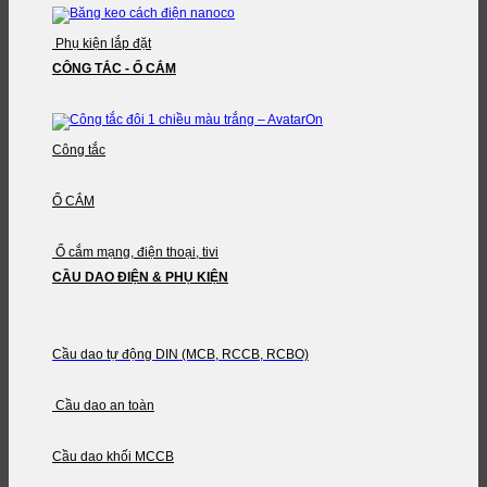
Phụ kiện lắp đặt
CÔNG TẮC - Ổ CẮM
Công tắc
Ổ CẮM
Ổ cắm mạng, điện thoại, tivi
CẦU DAO ĐIỆN & PHỤ KIỆN
Cầu dao tự động DIN (MCB, RCCB, RCBO)
Cầu dao an toàn
Cầu dao khối MCCB