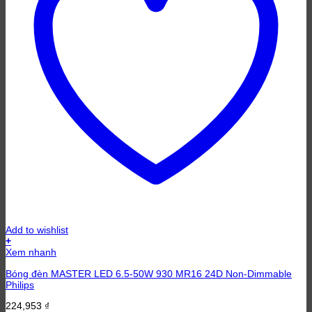
Add to wishlist
+
Xem nhanh
Bóng đèn MASTER LED 6.5-50W 930 MR16 24D Non-Dimmable
Philips
224,953
₫