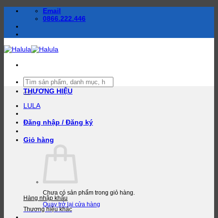
Bỏ
Email
qua
0866.222.446
nội
dung
Tìm
kiếm:
THƯƠNG HIỆU
LULA
Đăng nhập / Đăng ký
Giỏ hàng
Chưa có sản phẩm trong giỏ hàng.
Hàng nhập khẩu
Quay trở lại cửa hàng
Thương hiệu khác