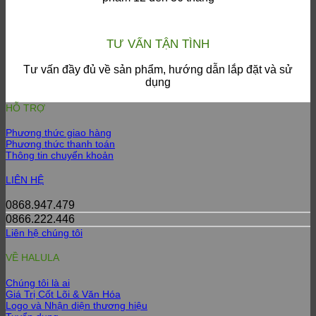
TƯ VẤN TẬN TÌNH
Tư vấn đầy đủ về sản phẩm, hướng dẫn lắp đặt và sử
dụng
HỖ TRỢ
Phương thức giao hàng
Phương thức thanh toán
Thông tin chuyển khoản
LIÊN HỆ
0868.947.479
0866.222.446
Liên hệ chúng tôi
VỀ HALULA
Chúng tôi là ai
Giá Trị Cốt Lõi & Văn Hóa
Logo và Nhận diện thương hiệu