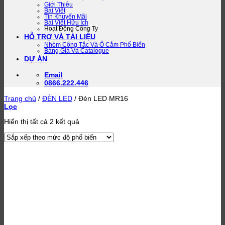
Giới Thiệu
Bài Viết
Tin Khuyến Mãi
Bài Viết Hữu Ích
Hoạt Động Công Ty
HỖ TRỢ VÀ TÀI LIỆU
Nhóm Công Tắc Và Ổ Cắm Phổ Biến
Bảng Giá Và Catalogue
DỰ ÁN
Email
0866.222.446
Trang chủ
/
ĐÈN LED
/
Đèn LED MR16
Lọc
Đã
Hiển thị tất cả 2 kết quả
sắp
xếp
theo
mức
độ
phổ
biến