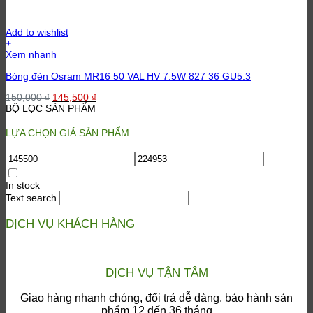
Add to wishlist
+
Xem nhanh
Bóng đèn Osram MR16 50 VAL HV 7.5W 827 36 GU5.3
Giá
Giá
150,000
₫
145,500
₫
gốc
hiện
BỘ LỌC SẢN PHẨM
là:
tại
150,000 ₫.
là:
LỰA CHỌN GIÁ SẢN PHẨM
145,500 ₫.
In stock
Text search
DỊCH VỤ KHÁCH HÀNG
DỊCH VỤ TẬN TÂM
Giao hàng nhanh chóng, đổi trả dễ dàng, bảo hành sản
phẩm 12 đến 36 tháng