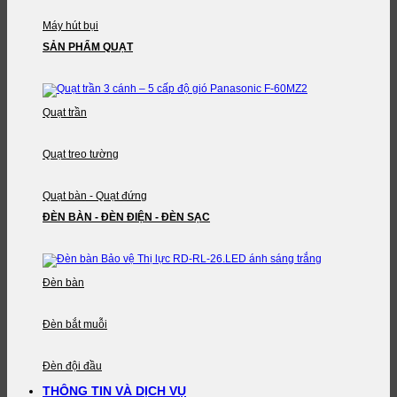
Máy hút bụi
SẢN PHẨM QUẠT
Quạt trần
Quạt treo tường
Quạt bàn - Quạt đứng
ĐÈN BÀN - ĐÈN ĐIỆN - ĐÈN SẠC
Đèn bàn
Đèn bắt muỗi
Đèn đội đầu
THÔNG TIN VÀ DỊCH VỤ