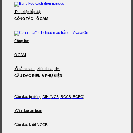
Phụ kiện lắp đặt
CÔNG TẮC - Ổ CẮM
Công tắc
Ổ CẮM
Ổ cắm mạng, điện thoại, tivi
CẦU DAO ĐIỆN & PHỤ KIỆN
Cầu dao tự động DIN (MCB, RCCB, RCBO)
Cầu dao an toàn
Cầu dao khối MCCB