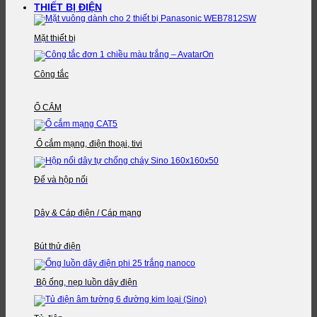
THIẾT BỊ ĐIỆN
Mặt thiết bị
Công tắc
Ổ CẮM
Ổ cắm mạng, điện thoại, tivi
Đế và hộp nối
Dây & Cáp điện / Cáp mạng
Bút thử điện
Bộ ống, nẹp luồn dây điện