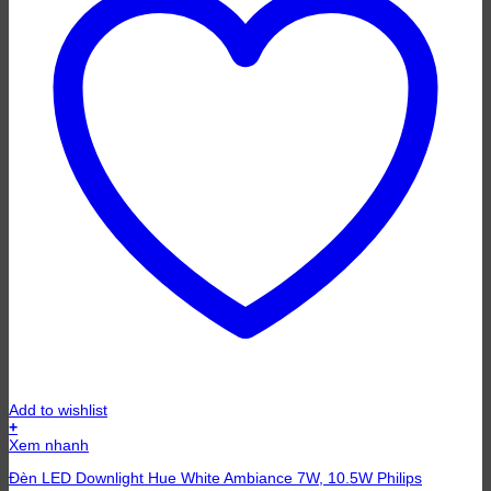
Add to wishlist
+
Sản
Xem nhanh
phẩm
Đèn LED Downlight Hue White Ambiance 7W, 10.5W Philips
này