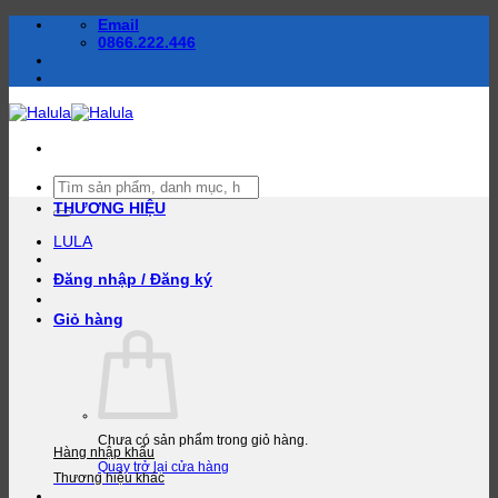
Bỏ
Email
qua
0866.222.446
nội
dung
Tìm
kiếm:
THƯƠNG HIỆU
LULA
Đăng nhập / Đăng ký
Giỏ hàng
Chưa có sản phẩm trong giỏ hàng.
Hàng nhập khẩu
Quay trở lại cửa hàng
Thương hiệu khác