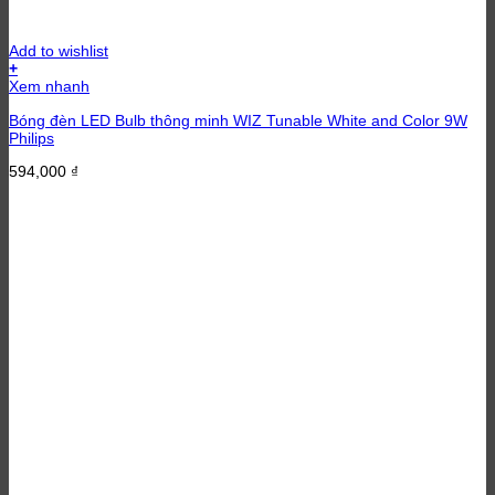
Add to wishlist
+
Xem nhanh
Bóng đèn LED Bulb thông minh WIZ Tunable White and Color 9W
Philips
594,000
₫