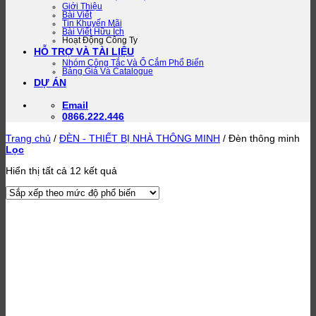
Giới Thiệu
Bài Viết
Tin Khuyến Mãi
Bài Viết Hữu Ích
Hoạt Động Công Ty
HỖ TRỢ VÀ TÀI LIỆU
Nhóm Công Tắc Và Ổ Cắm Phổ Biến
Bảng Giá Và Catalogue
DỰ ÁN
Email
0866.222.446
Trang chủ
/
ĐÈN - THIẾT BỊ NHÀ THÔNG MINH
/
Đèn thông minh
Lọc
Đã
Hiển thị tất cả 12 kết quả
sắp
xếp
theo
mức
độ
phổ
biến