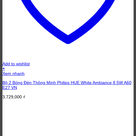
Add to wishlist
+
Xem nhanh
Bộ 2 Bóng Đèn Thông Minh Philips HUE White Ambiance 8.5W A60
E27 VN
3,729,000
₫