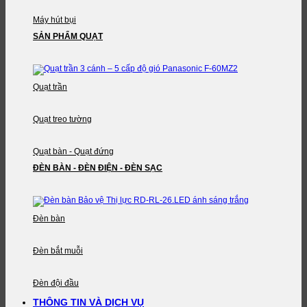
Máy hút bụi
SẢN PHẨM QUẠT
Quạt trần
Quạt treo tường
Quạt bàn - Quạt đứng
ĐÈN BÀN - ĐÈN ĐIỆN - ĐÈN SẠC
Đèn bàn
Đèn bắt muỗi
Đèn đội đầu
THÔNG TIN VÀ DỊCH VỤ