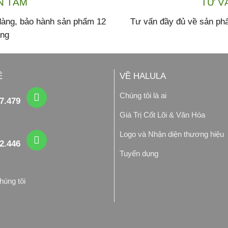
N TÂM
TƯ V
 dàng, bảo hành sản phẩm 12
Tư vấn đầy đủ về sản ph
áng
Ệ
VỀ HALULA
Chúng tôi là ai
7.479
Giá Trị Cốt Lõi & Văn Hóa
Logo và Nhận diện thương hiệu
2.446
Tuyển dụng
húng tôi