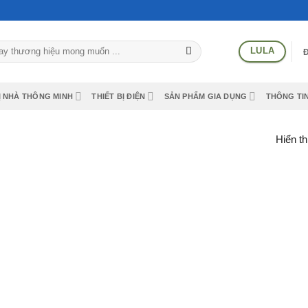
LULA
BỊ NHÀ THÔNG MINH
THIẾT BỊ ĐIỆN
SẢN PHẨM GIA DỤNG
THÔNG TIN
Hiển th