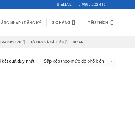
EMAIL
0866.222.446
GIỎ HÀNG
YÊU THÍCH
ĐĂNG NHẬP / ĐĂNG KÝ
 VÀ DỊCH VỤ
HỖ TRỢ VÀ TÀI LIỆU
DỰ ÁN
ị kết quả duy nhất