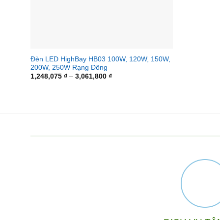
+
Đèn LED HighBay HB03 100W, 120W, 150W,
200W, 250W Rạng Đông
Khoảng
1,248,075
₫
–
3,061,800
₫
giá:
từ
1,248,075 ₫
đến
3,061,800 ₫