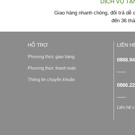
DỊCH VỤ TẬ
Giao hàng nhanh chóng, đổi trả dễ
đến 36 th
HỖ TRỢ
LIÊN H
Phương thức giao hàng
0868.94
Phương thức thanh toán
Thông tin chuyển khoản
0866.22
Liên hệ c