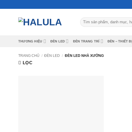
Bỏ
qua
nội
Tìm
dung
kiếm:
THƯƠNG HIỆU
ĐÈN LED
ĐÈN TRANG TRÍ
ĐÈN – THIẾT 
TRANG CHỦ
/
ĐÈN LED
/
ĐÈN LED NHÀ XƯỞNG
LỌC
Add to
wishlist