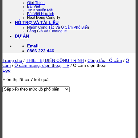
Giới Thiệu
Bài Viết
Tin Khuyến Mãi
Bài Viết Hữu Ích
Hoạt Động Công Ty
HỖ TRỢ VÀ TÀI LIỆU
Nhóm Công Tắc Và Ổ Cắm Phổ Biến
Bảng Giá Và Catalogue
DỰ ÁN
Email
0866.222.446
Trang chủ
/
THIẾT BỊ ĐIỆN CÔNG TRÌNH
/
Công tắc - Ổ cắm
/
Ổ
cắm
/
Ổ cắm mạng, điện thoại, TV
/
Ổ cắm điện thoại
Lọc
Đã
Hiển thị tất cả 7 kết quả
sắp
xếp
theo
mức
độ
phổ
biến