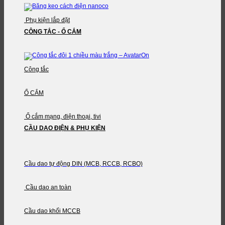
Phụ kiện lắp đặt
CÔNG TẮC - Ổ CẮM
Công tắc
Ổ CẮM
Ổ cắm mạng, điện thoại, tivi
CẦU DAO ĐIỆN & PHỤ KIỆN
Cầu dao tự động DIN (MCB, RCCB, RCBO)
Cầu dao an toàn
Cầu dao khối MCCB