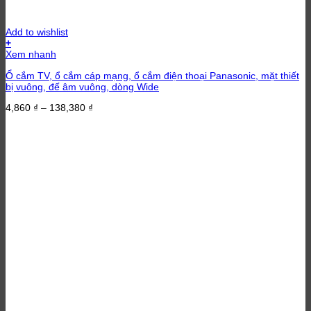
Add to wishlist
+
Xem nhanh
Ổ cắm TV, ổ cắm cáp mạng, ổ cắm điện thoại Panasonic, mặt thiết
bị vuông, đế âm vuông, dòng Wide
Khoảng
4,860
₫
–
138,380
₫
giá:
từ
4,860 ₫
đến
138,380 ₫