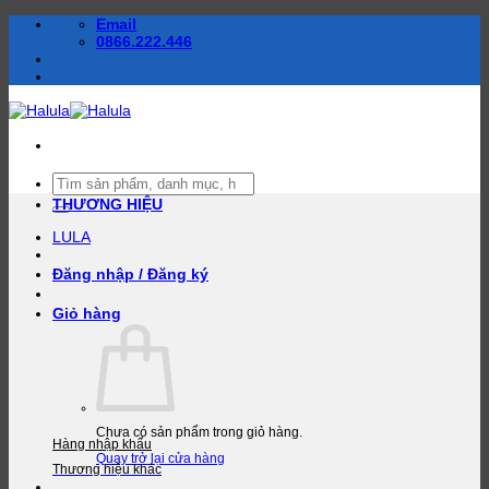
Bỏ
Email
qua
0866.222.446
nội
dung
Tìm
kiếm:
THƯƠNG HIỆU
LULA
Đăng nhập / Đăng ký
Giỏ hàng
Chưa có sản phẩm trong giỏ hàng.
Hàng nhập khẩu
Quay trở lại cửa hàng
Thương hiệu khác