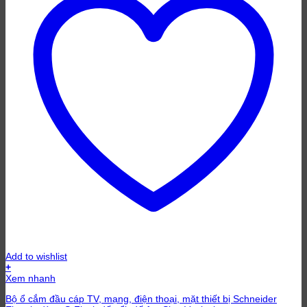
Add to wishlist
+
Xem nhanh
Bộ ổ cắm đầu cáp TV, mạng, điện thoại, mặt thiết bị Schneider