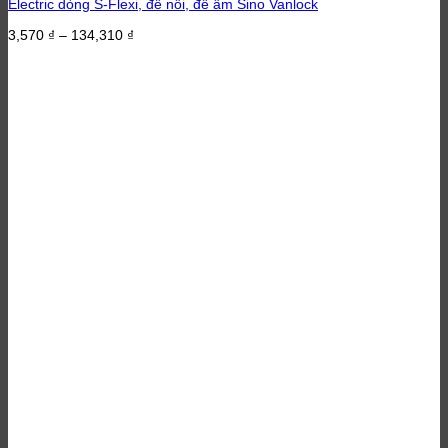
Electric dòng S-Flexi, đế nổi, đế âm Sino Vanlock
Khoảng
3,570
₫
–
134,310
₫
giá:
từ
3,570 ₫
đến
134,310 ₫