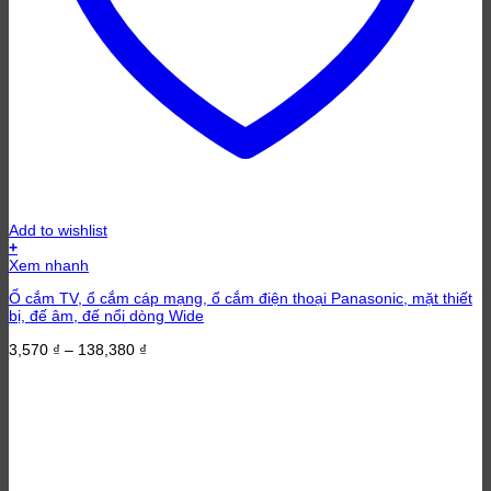
Add to wishlist
+
Xem nhanh
Ổ cắm TV, ổ cắm cáp mạng, ổ cắm điện thoại Panasonic, mặt thiết
bị, đế âm, đế nổi dòng Wide
Khoảng
3,570
₫
–
138,380
₫
giá:
từ
3,570 ₫
đến
138,380 ₫