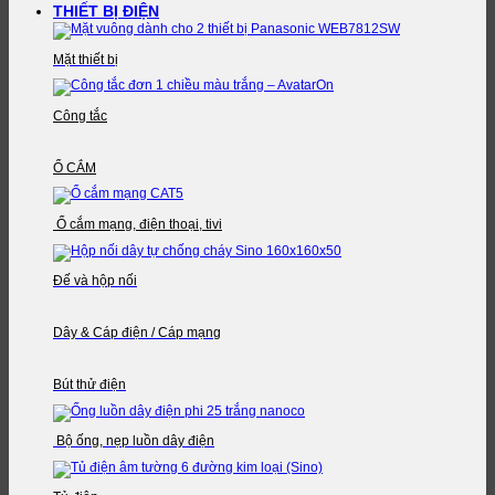
THIẾT BỊ ĐIỆN
Mặt thiết bị
Công tắc
Ổ CẮM
Ổ cắm mạng, điện thoại, tivi
Đế và hộp nối
Dây & Cáp điện / Cáp mạng
Bút thử điện
Bộ ống, nẹp luồn dây điện