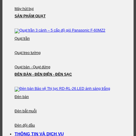
Máy hút bụi
SẢN PHẨM QUẠT
Quạt trần
Quạt treo tường
Quạt bàn - Quạt đứng
ĐÈN BÀN - ĐÈN ĐIỆN - ĐÈN SẠC
Đèn bàn
Đèn bắt muỗi
Đèn đội đầu
THÔNG TIN VÀ DỊCH VỤ