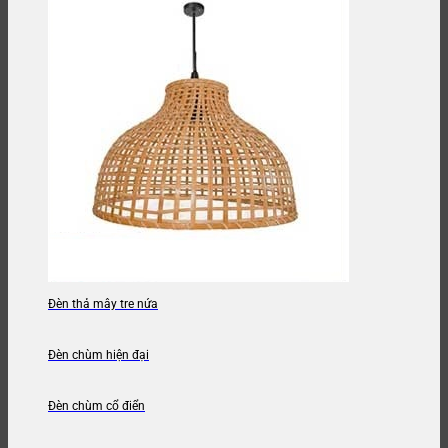
Đèn thả mây tre nứa
Đèn chùm hiện đại
Đèn chùm cổ điển