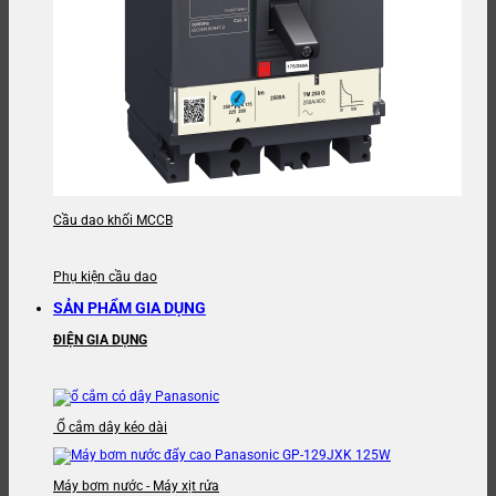
Cầu dao khối MCCB
Phụ kiện cầu dao
SẢN PHẨM GIA DỤNG
ĐIỆN GIA DỤNG
Ổ cắm dây kéo dài
Máy bơm nước - Máy xịt rửa