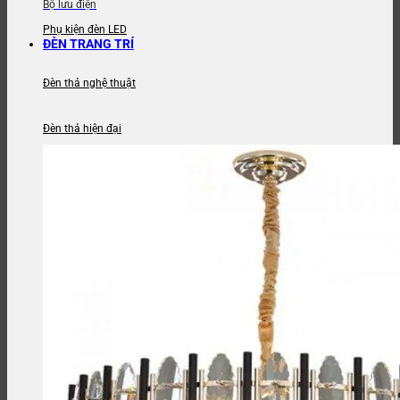
Bộ lưu điện
Phụ kiện đèn LED
ĐÈN TRANG TRÍ
Đèn thả nghệ thuật
Đèn thả hiện đại