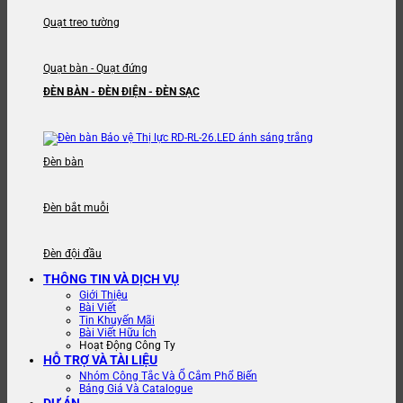
Quạt treo tường
Quạt bàn - Quạt đứng
ĐÈN BÀN - ĐÈN ĐIỆN - ĐÈN SẠC
Đèn bàn
Đèn bắt muỗi
Đèn đội đầu
THÔNG TIN VÀ DỊCH VỤ
Giới Thiệu
Bài Viết
Tin Khuyến Mãi
Bài Viết Hữu Ích
Hoạt Động Công Ty
HỖ TRỢ VÀ TÀI LIỆU
Nhóm Công Tắc Và Ổ Cắm Phổ Biến
Bảng Giá Và Catalogue