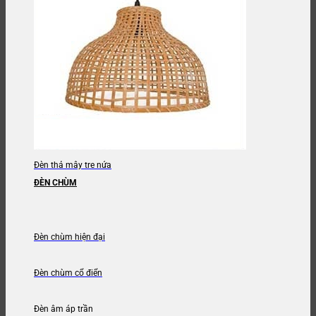
Đèn thả mây tre nứa
ĐÈN CHÙM
Đèn chùm hiện đại
Đèn chùm cổ điển
Đèn âm áp trần