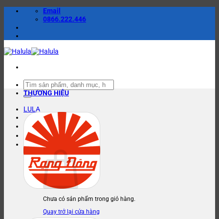
Bỏ
Email
qua
0866.222.446
nội
dung
Tìm
kiếm:
THƯƠNG HIỆU
LULA
Đăng nhập / Đăng ký
Giỏ hàng
Chưa có sản phẩm trong giỏ hàng.
Quay trở lại cửa hàng