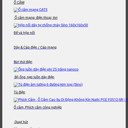
Ổ CẮM
Ổ cắm mạng, điện thoại, tivi
Đế và hộp nối
Dây & Cáp điện / Cáp mạng
Bút thử điện
Bộ ống, nẹp luồn dây điện
Tủ điện
Ổ cắm, Phích cắm công nghiệp
Quạt hút