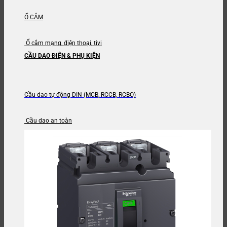
Ổ CẮM
Ổ cắm mạng, điện thoại, tivi
CẦU DAO ĐIỆN & PHỤ KIỆN
Cầu dao tự động DIN (MCB, RCCB, RCBO)
Cầu dao an toàn