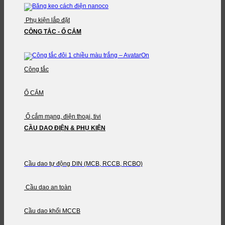
Phụ kiện lắp đặt
CÔNG TẮC - Ổ CẮM
Công tắc
Ổ CẮM
Ổ cắm mạng, điện thoại, tivi
CẦU DAO ĐIỆN & PHỤ KIỆN
Cầu dao tự động DIN (MCB, RCCB, RCBO)
Cầu dao an toàn
Cầu dao khối MCCB