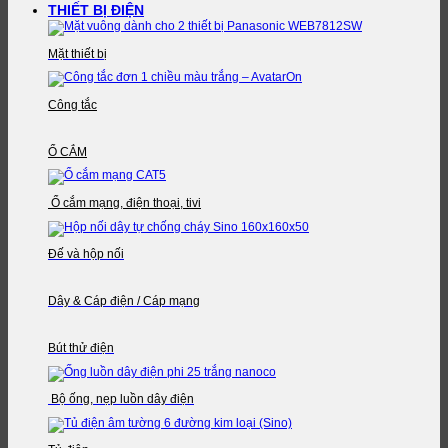
THIẾT BỊ ĐIỆN
Mặt thiết bị
Công tắc
Ổ CẮM
Ổ cắm mạng, điện thoại, tivi
Đế và hộp nối
Dây & Cáp điện / Cáp mạng
Bút thử điện
Bộ ống, nẹp luồn dây điện