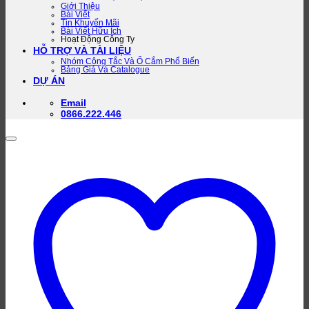
Giới Thiệu
Bài Viết
Tin Khuyến Mãi
Bài Viết Hữu Ích
Hoạt Động Công Ty
HỖ TRỢ VÀ TÀI LIỆU
Nhóm Công Tắc Và Ổ Cắm Phổ Biến
Bảng Giá Và Catalogue
DỰ ÁN
Email
0866.222.446