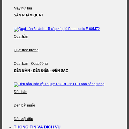
Máy hút bụi
SẢN PHẨM QUẠT
Quạt trần
Quạt treo tường
Quạt bàn - Quạt đứng
ĐÈN BÀN - ĐÈN ĐIỆN - ĐÈN SẠC
Đèn bàn
Đèn bắt muỗi
Đèn đội đầu
THÔNG TIN VÀ DỊCH VỤ