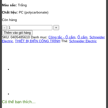
Màu sắc:
Trắng
Chất liệu:
PC (polycarbonate)
Còn hàng
Bộ
ổ
Thêm vào giỏ hàng
cắm
SKU:
0405485610
Danh mục:
Công tắc - Ổ cắm
,
Ổ cắm
,
Schneider
đôi
Electric
,
THIẾT BỊ ĐIỆN CÔNG TRÌNH
Thẻ:
Schneider Electric
3
chấu
màu
trắng
-
AvatarOn
số
lượng
Có thể bạn thích…