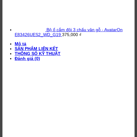
Bộ ổ cắm đôi 3 chấu vân gỗ - AvatarOn
E83426UES2_WD_G19
375,000
₫
Mô tả
SẢN PHẨM LIÊN KẾT
THÔNG SỐ KỸ THUẬT
Đánh giá (0)