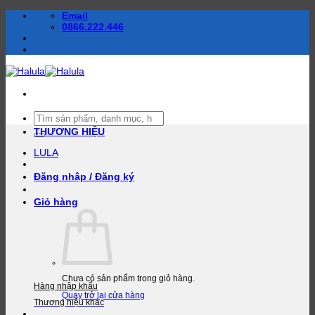
Bỏ
Email
qua
0866.222.446
nội
dung
Tìm
kiếm:
THƯƠNG HIỆU
LULA
Đăng nhập / Đăng ký
Giỏ hàng
Chưa có sản phẩm trong giỏ hàng.
Hàng nhập khẩu
Quay trở lại cửa hàng
Thương hiệu khác