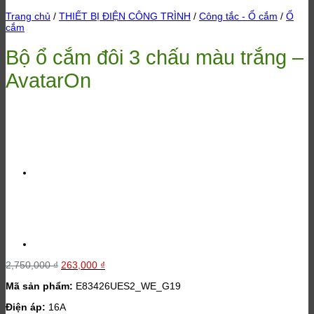
Trang chủ
/
THIẾT BỊ ĐIỆN CÔNG TRÌNH
/
Công tắc - Ổ cắm
/
Ổ
cắm
Bộ ổ cắm đôi 3 chấu màu trắng –
AvatarOn
Giá
Giá
2,750,000
₫
263,000
₫
gốc
hiện
Mã sản phẩm:
E83426UES2_WE_G19
là:
tại
2,750,000 ₫.
là:
Điện áp:
16A
263,000 ₫.