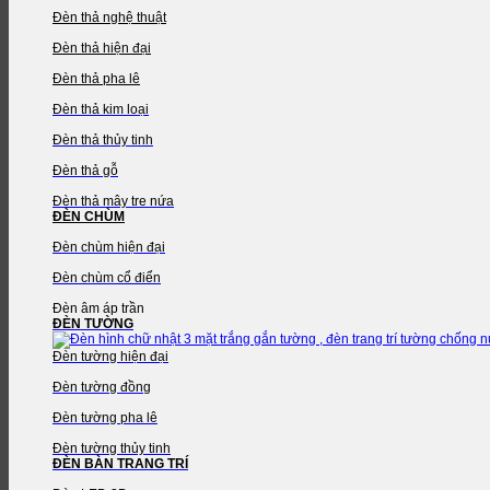
Đèn thả nghệ thuật
Đèn thả hiện đại
Đèn thả pha lê
Đèn thả kim loại
Đèn thả thủy tinh
Đèn thả gỗ
Đèn thả mây tre nứa
ĐÈN CHÙM
Đèn chùm hiện đại
Đèn chùm cổ điển
Đèn âm áp trần
ĐÈN TƯỜNG
Đèn tường hiện đại
Đèn tường đồng
Đèn tường pha lê
Đèn tường thủy tinh
ĐÈN BÀN TRANG TRÍ