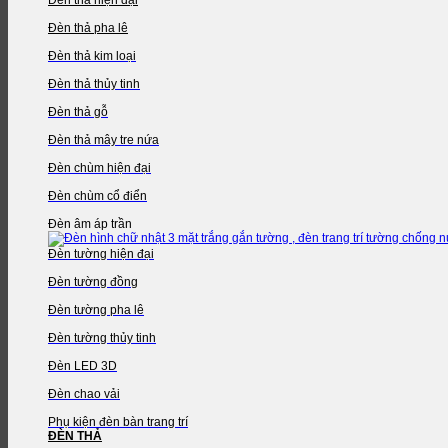
Đèn thả pha lê
Đèn thả kim loại
Đèn thả thủy tinh
Đèn thả gỗ
Đèn thả mây tre nứa
Đèn chùm hiện đại
Đèn chùm cổ điển
Đèn âm áp trần
Đèn tường hiện đại
Đèn tường đồng
Đèn tường pha lê
Đèn tường thủy tinh
Đèn LED 3D
Đèn chao vải
Phụ kiện đèn bàn trang trí
ĐÈN THẢ