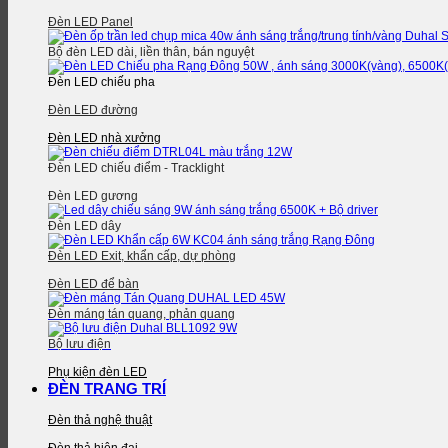
Đèn LED Panel
Bộ đèn LED dài, liền thân, bán nguyệt
Đèn LED chiếu pha
Đèn LED đường
Đèn LED nhà xưởng
Đèn LED chiếu điểm - Tracklight
Đèn LED gương
Đèn LED dây
Đèn LED Exit, khẩn cấp, dự phòng
Đèn LED để bàn
Đèn máng tán quang, phản quang
Bộ lưu điện
Phụ kiện đèn LED
ĐÈN TRANG TRÍ
Đèn thả nghệ thuật
Đèn thả hiện đại