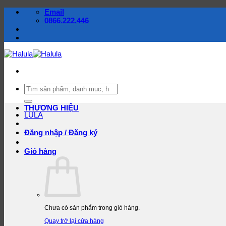
Bỏ
Email
qua
0866.222.446
nội
dung
Tìm
kiếm:
THƯƠNG HIỆU
LULA
Đăng nhập / Đăng ký
Giỏ hàng
Chưa có sản phẩm trong giỏ hàng.
Quay trở lại cửa hàng