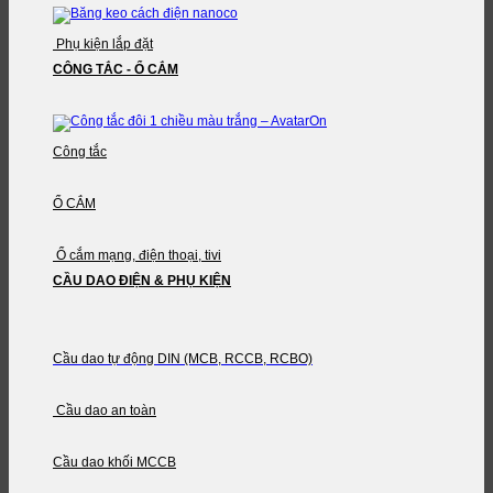
Phụ kiện lắp đặt
CÔNG TẮC - Ổ CẮM
Công tắc
Ổ CẮM
Ổ cắm mạng, điện thoại, tivi
CẦU DAO ĐIỆN & PHỤ KIỆN
Cầu dao tự động DIN (MCB, RCCB, RCBO)
Cầu dao an toàn
Cầu dao khối MCCB