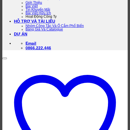
Giới Thiệu
Bài Viết
Tin Khuyến Mãi
Bài Viết Hữu Ích
Hoạt Động Công Ty
HỖ TRỢ VÀ TÀI LIỆU
Nhóm Công Tắc Và Ổ Cắm Phổ Biến
Bảng Giá Và Catalogue
DỰ ÁN
Email
0866.222.446