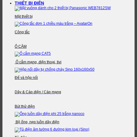
THIẾT BỊ ĐIỆN
Mặt thiết bị
Công tắc
Ổ CẮM
Ổ cắm mạng, điện thoại, tivi
Đế và hộp nối
Dây & Cáp điện / Cáp mạng
Bút thử điện
Bộ ống, nẹp luồn dây điện