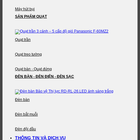
Máy hút bụi
SẢN PHẨM QUẠT
Quạt trần
Quạt treo tường
Quạt bàn - Quạt đứng
ĐÈN BÀN - ĐÈN ĐIỆN - ĐÈN SẠC
Đèn bàn
Đèn bắt muỗi
Đèn đội đầu
THÔNG TIN VÀ DỊCH VỤ