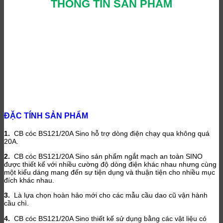
THÔNG TIN SẢN PHẨM
ĐẶC TÍNH SẢN PHẨM
1.
CB cóc BS121/20A Sino hỗ trợ dòng điện chạy qua không quá
20A.
2.
CB cóc BS121/20A Sino sản phẩm ngắt mạch an toàn SINO
được thiết kế với nhiều cường độ dòng điện khác nhau nhưng cùng
một kiểu dáng mang đến sự tiện dụng và thuận tiện cho nhiều mục
đích khác nhau.
3.
Là lựa chọn hoàn hảo mới cho các mẫu cầu dao cũ vận hành
cầu chì.
4.
CB cóc BS121/20A Sino thiết kế sử dụng bằng các vật liệu có