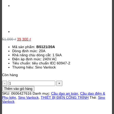
Giá
Giá
51,000
₫
39,300
₫
gốc
hiện
Mã sản phẩm:
BS121/20A
là:
tại
Dòng định mức: 20A
51,000 ₫.
là:
Khả năng chịu dòng cắt: 1.5kA
39,300 ₫.
Điện áp định mức: 240V AC
Tiêu chuẩn: tiêu chuẩn IEC 60947-2
Thương hiệu: Sino Vanlock
Còn hàng
Cầu
dao
Thêm vào giỏ hàng
an
SKU:
0606427616
Danh mục:
Cầu dao an toàn
,
Cầu dao điện &
toàn
Phụ kiện
,
Sino Vanlock
,
THIẾT BỊ ĐIỆN CÔNG TRÌNH
Thẻ:
Sino
20A
Vanlock
Sino
Vanlock
BS121/20A