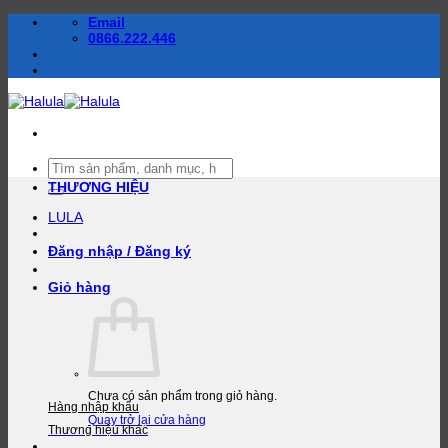
Bỏ
Email
qua
0866.222.446
nội
dung
Tìm
kiếm:
THƯƠNG HIỆU
LULA
Đăng nhập / Đăng ký
Giỏ hàng
Chưa có sản phẩm trong giỏ hàng.
Hàng nhập khẩu
Quay trở lại cửa hàng
Thương hiệu khác