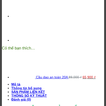
số
lượng
Có thể bạn thích…
Giá
Giá
gốc
hiện
là:
tại
89,000 ₫.
là:
65,900
Cầu dao an toàn 20A
89,000
₫
65,900
₫
Mô tả
Thông tin bổ sung
SẢN PHẨM LIÊN KẾT
THÔNG SỐ KỸ THUẬT
Đánh giá (0)