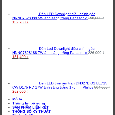
136,600 ₫.
Đèn LED Downlight điều chỉnh góc
NNNC7628088 5W ánh sáng trắng Panasonic
198,000
₫
Giá
Giá
132,700
₫
gốc
hiện
là:
tại
198,000 ₫.
là:
132,700 ₫.
Đèn Led Downlight điều chỉnh góc
NNNC7628188 7W ánh sáng trắng Panasonic
226,000
₫
Giá
Giá
151,400
₫
gốc
hiện
là:
tại
226,000 ₫.
là:
151,400 ₫.
Đèn LED tròn âm trần DN027B G2 LED15
CW D175 RD 17W ánh sáng trắng 175mm Philips
504,000
₫
Giá
Giá
252,000
₫
gốc
hiện
Mô tả
là:
tại
Thông tin bổ sung
504,000 ₫.
là:
SẢN PHẨM LIÊN KẾT
252,000 ₫.
THÔNG SỐ KỸ THUẬT