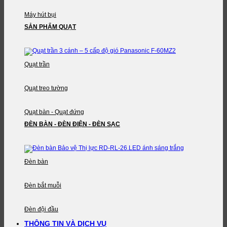
Máy hút bụi
SẢN PHẨM QUẠT
Quạt trần
Quạt treo tường
Quạt bàn - Quạt đứng
ĐÈN BÀN - ĐÈN ĐIỆN - ĐÈN SẠC
Đèn bàn
Đèn bắt muỗi
Đèn đội đầu
THÔNG TIN VÀ DỊCH VỤ