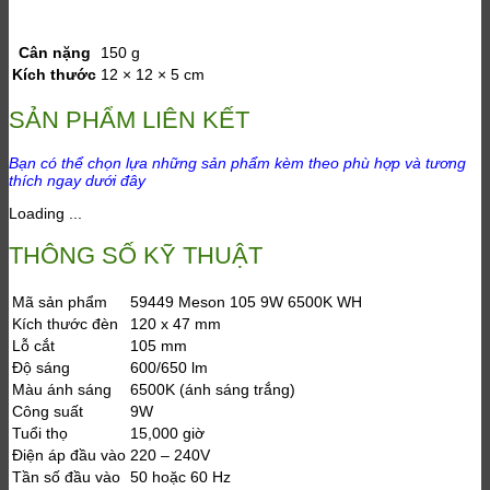
Cân nặng
150 g
Kích thước
12 × 12 × 5 cm
SẢN PHẨM LIÊN KẾT
Bạn có thể chọn lựa những sản phẩm kèm theo phù hợp và tương
thích ngay dưới đây
Loading ...
THÔNG SỐ KỸ THUẬT
Mã sản phẩm
59449 Meson 105 9W 6500K WH
Kích thước đèn
120 x 47 mm
Lỗ cắt
105 mm
Độ sáng
600/650 lm
Màu ánh sáng
6500K (ánh sáng trắng)
Công suất
9W
Tuổi thọ
15,000 giờ
Điện áp đầu vào
220 – 240V
Tần số đầu vào
50 hoặc 60 Hz