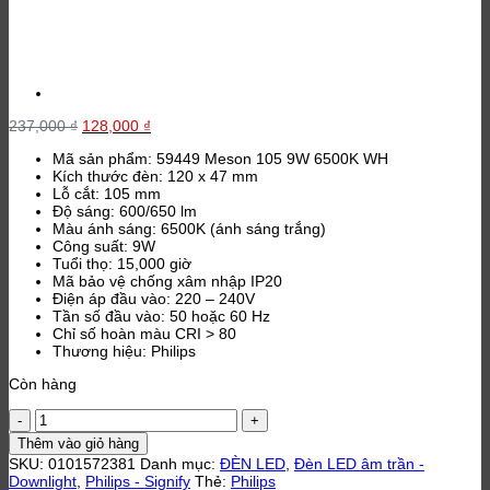
Giá
Giá
237,000
₫
128,000
₫
gốc
hiện
Mã sản phẩm: 59449 Meson 105 9W 6500K WH
là:
tại
Kích thước đèn: 120 x 47 mm
237,000 ₫.
là:
Lỗ cắt: 105 mm
128,000 ₫.
Độ sáng: 600/650 lm
Màu ánh sáng: 6500K (ánh sáng trắng)
Công suất: 9W
Tuổi thọ: 15,000 giờ
Mã bảo vệ chống xâm nhập IP20
Điện áp đầu vào: 220 – 240V
Tần số đầu vào: 50 hoặc 60 Hz
Chỉ số hoàn màu CRI > 80
Thương hiệu: Philips
Còn hàng
Đèn
Downlight
Thêm vào giỏ hàng
ánh
SKU:
0101572381
Danh mục:
ĐÈN LED
,
Đèn LED âm trần -
sáng
Downlight
,
Philips - Signify
Thẻ:
Philips
trắng