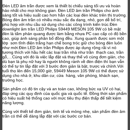
Đèn LED âm trần được xem là thiết bị chiếu sáng tối ưu và hoàn
hảo nhất cho mọi không gian. Đèn LED âm trần Philips cho ánh
sáng tốt và hiệu suất cao hơn hẳn các loại đèn khác trên thị trường.
Bóng đèn âm trần có nhiều màu sắc đa dạng, nhỏ, gọn dễ bố trí,
phù hợp với nhu cầu sử dụng cho các công trình kiến trúc.Đèn
downlight âm trần LED Philips 59449 MESON 105 9W có bề mặt
đèn là tấm phản quang được làm bằng nhựa PC cao cấp có độ bền
cao, giúp ánh sáng phân bố đồng đều. Xung quanh được sơn một
lớp sơn tĩnh điện trắng hạn chế bong tróc giữ cho bóng đèn luôn
như mới.Đèn LED âm trần Philips được áp dụng rộng rãi vì nó
tương thích với hầu hết các loại trần nhà như trần thạch cao, trần
gỗ,…Cùng với đó là việc lắp đặt và thay thế vô cùng đơn giản, cho
dù bạn là phụ nữ hay là người không rành về đèn điện thì bạn vẫn
có thể tự tin lắp đặt với 3 bước đơn giản là bật, trược và chỉnh.Với
tuổi thọ lên đến 15,000 giờ, 59449 Meson 105 9W có thể được sử
dụng cho nhà ở, khu dân cư, cửa hàng, văn phòng, khách sạn,
trường học.
Sản phẩm có độ tin cậy và an toàn cao, không bức xạ UV có hại,
đáp ứng các quy định của quốc gia và quốc tế. Đồng thời sản phẩm
có hiệu suất hệ thống cao với mức tiêu thụ điện thấp để tiết kiệm
năng lượng.
Cùng với thiết kế đơn giản, tinh tế và mỏng nhẹ, sản phẩm đèn âm
trần có thể dễ dàng lắp đặt với các bước cơ bản.