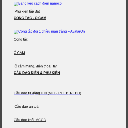
Phụ kiện lắp đặt
CÔNG TẮC - Ổ CẮM
Công tắc
Ổ CẮM
Ổ cắm mạng, điện thoại, tivi
CẦU DAO ĐIỆN & PHỤ KIỆN
Cầu dao tự động DIN (MCB, RCCB, RCBO)
Cầu dao an toàn
Cầu dao khối MCCB