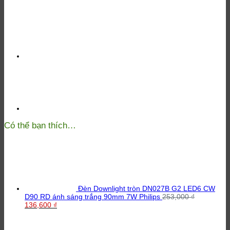
59449
Meson
105
6500K
WH
9W
Philips
số
lượng
Có thể bạn thích…
Đèn Downlight tròn DN027B G2 LED6 CW
D90 RD ánh sáng trắng 90mm 7W Philips
253,000
₫
Giá
Giá
136,600
₫
gốc
hiện
là:
tại
253,000 ₫.
là: