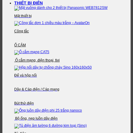
THIẾT BỊ ĐIỆN
Mặt thiết bị
Công tắc
Ổ CẮM
Ổ cắm mạng, điện thoại, tivi
Đế và hộp nối
Dây & Cáp điện / Cáp mạng
Bút thử điện
Bộ ống, nẹp luồn dây điện