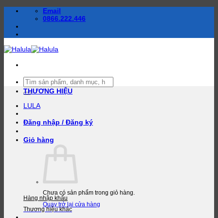
Bỏ
Email
qua
0866.222.446
nội
dung
Tìm
kiếm:
THƯƠNG HIỆU
LULA
Đăng nhập / Đăng ký
Giỏ hàng
Chưa có sản phẩm trong giỏ hàng.
Hàng nhập khẩu
Quay trở lại cửa hàng
Thương hiệu khác