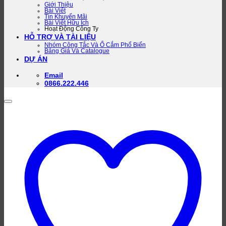
Giới Thiệu
Bài Viết
Tin Khuyến Mãi
Bài Viết Hữu Ích
Hoạt Động Công Ty
HỖ TRỢ VÀ TÀI LIỆU
Nhóm Công Tắc Và Ổ Cắm Phổ Biến
Bảng Giá Và Catalogue
DỰ ÁN
Email
0866.222.446