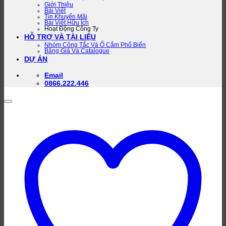
Giới Thiệu
Bài Viết
Tin Khuyến Mãi
Bài Viết Hữu Ích
Hoạt Động Công Ty
HỖ TRỢ VÀ TÀI LIỆU
Nhóm Công Tắc Và Ổ Cắm Phổ Biến
Bảng Giá Và Catalogue
DỰ ÁN
Email
0866.222.446