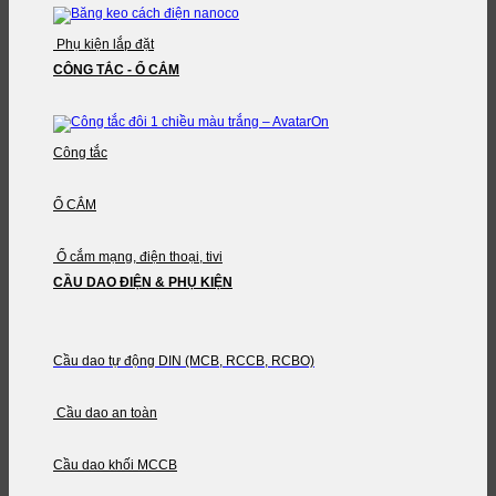
Phụ kiện lắp đặt
CÔNG TẮC - Ổ CẮM
Công tắc
Ổ CẮM
Ổ cắm mạng, điện thoại, tivi
CẦU DAO ĐIỆN & PHỤ KIỆN
Cầu dao tự động DIN (MCB, RCCB, RCBO)
Cầu dao an toàn
Cầu dao khối MCCB