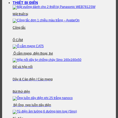
THIẾT BỊ ĐIỆN
Mặt thiết bị
Công tắc
Ổ CẮM
Ổ cắm mạng, điện thoại, tivi
Đế và hộp nối
Dây & Cáp điện / Cáp mạng
Bút thử điện
Bộ ống, nẹp luồn dây điện