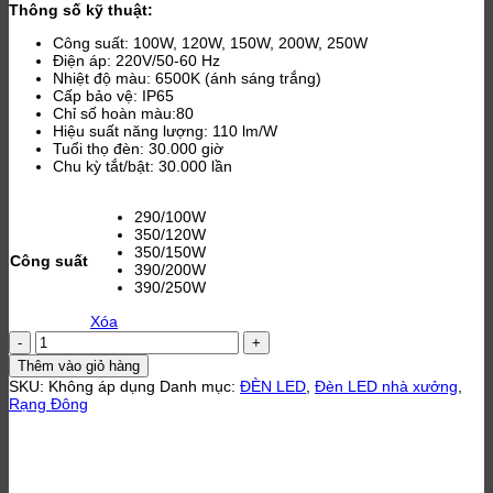
Thông số kỹ thuật:
từ
1,248,075 ₫
Công suất: 100W, 120W, 150W, 200W, 250W
đến
Điện áp: 220V/50-60 Hz
3,061,800 ₫
Nhiệt độ màu: 6500K (ánh sáng trắng)
Cấp bảo vệ: IP65
Chỉ số hoàn màu:80
Hiệu suất năng lượng: 110 lm/W
Tuổi thọ đèn: 30.000 giờ
Chu kỳ tắt/bật: 30.000 lần
290/100W
350/120W
350/150W
Công suất
390/200W
390/250W
Xóa
Đèn
LED
Thêm vào giỏ hàng
HighBay
SKU:
Không áp dụng
Danh mục:
ĐÈN LED
,
Đèn LED nhà xưởng
,
HB03
Rạng Đông
100W,
120W,
150W,
200W,
250W