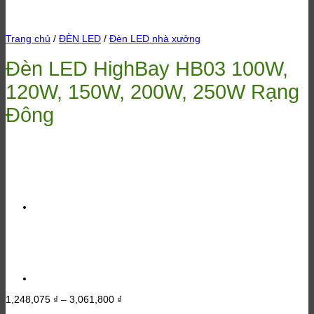
Trang chủ
/
ĐÈN LED
/
Đèn LED nhà xưởng
Đèn LED HighBay HB03 100W,
120W, 150W, 200W, 250W Rạng
Đông
Khoảng
1,248,075
₫
–
3,061,800
₫
giá: