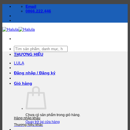
Bỏ
Email
qua
0866.222.446
nội
dung
Tìm
kiếm:
THƯƠNG HIỆU
LULA
Đăng nhập / Đăng ký
Giỏ hàng
Chưa có sản phẩm trong giỏ hàng.
Hàng nhập khẩu
Quay trở lại cửa hàng
Thương hiệu khác