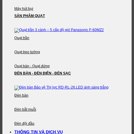
Máy hút bụi
SẢN PHẨM QUẠT
Quạt trần
Quạt treo tường
Quạt bàn - Quạt đứng
ĐÈN BÀN - ĐÈN ĐIỆN - ĐÈN SẠC
Đèn bàn
Đèn bắt muỗi
Đèn đội đầu
THÔNG TIN VÀ DỊCH VỤ