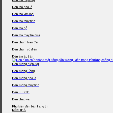
Đèn thả pha lê
Đèn thả kim loại
Đèn thả thủy tinh
Đèn thả gỗ
Đèn thả mây tre nứa
Đèn chùm hiện đại
Đèn chùm cổ điển
Đèn âm áp trần
Đèn tường hiện đại
Đèn tường đồng
Đèn tường pha lê
Đèn tường thủy tinh
Đèn LED 3D
Đèn chao vải
Phụ kiện đèn bàn trang trí
ĐÈN THẢ