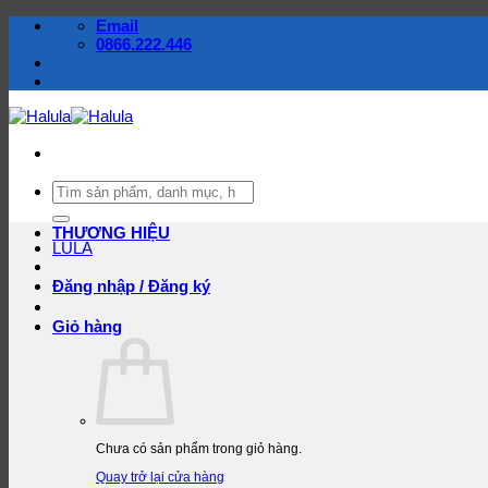
Bỏ
Email
qua
0866.222.446
nội
dung
Tìm
kiếm:
THƯƠNG HIỆU
LULA
Đăng nhập / Đăng ký
Giỏ hàng
Chưa có sản phẩm trong giỏ hàng.
Quay trở lại cửa hàng