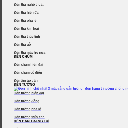
Đèn thả nghệ thuật
Đèn thả hiện đại
Đèn thả pha lê
Đèn thả kim loại
Đèn thả thủy tinh
Đèn thả gỗ
Đèn thả mây tre nứa
ĐÈN CHÙM
Đèn chùm hiện đại
Đèn chùm cổ điển
Đèn âm áp trần
ĐÈN TƯỜNG
Đèn tường hiện đại
Đèn tường đồng
Đèn tường pha lê
Đèn tường thủy tinh
ĐÈN BÀN TRANG TRÍ