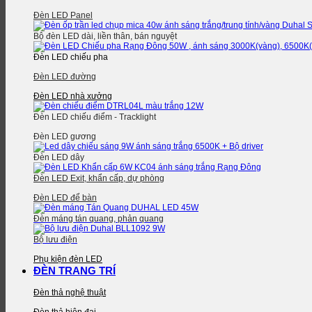
Đèn LED Panel
Bộ đèn LED dài, liền thân, bán nguyệt
Đèn LED chiếu pha
Đèn LED đường
Đèn LED nhà xưởng
Đèn LED chiếu điểm - Tracklight
Đèn LED gương
Đèn LED dây
Đèn LED Exit, khẩn cấp, dự phòng
Đèn LED để bàn
Đèn máng tán quang, phản quang
Bộ lưu điện
Phụ kiện đèn LED
ĐÈN TRANG TRÍ
Đèn thả nghệ thuật
Đèn thả hiện đại