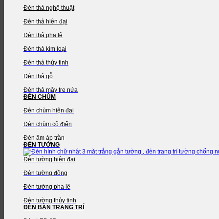
Đèn thả nghệ thuật
Đèn thả hiện đại
Đèn thả pha lê
Đèn thả kim loại
Đèn thả thủy tinh
Đèn thả gỗ
Đèn thả mây tre nứa
ĐÈN CHÙM
Đèn chùm hiện đại
Đèn chùm cổ điển
Đèn âm áp trần
ĐÈN TƯỜNG
Đèn tường hiện đại
Đèn tường đồng
Đèn tường pha lê
Đèn tường thủy tinh
ĐÈN BÀN TRANG TRÍ