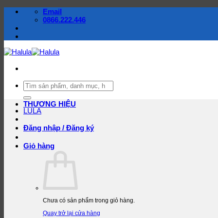
Bỏ
Email
qua
0866.222.446
nội
dung
Tìm
kiếm:
THƯƠNG HIỆU
LULA
Đăng nhập / Đăng ký
Giỏ hàng
Chưa có sản phẩm trong giỏ hàng.
Quay trở lại cửa hàng