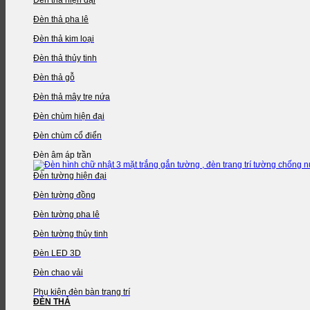
Đèn thả pha lê
Đèn thả kim loại
Đèn thả thủy tinh
Đèn thả gỗ
Đèn thả mây tre nứa
Đèn chùm hiện đại
Đèn chùm cổ điển
Đèn âm áp trần
Đèn tường hiện đại
Đèn tường đồng
Đèn tường pha lê
Đèn tường thủy tinh
Đèn LED 3D
Đèn chao vải
Phụ kiện đèn bàn trang trí
ĐÈN THẢ