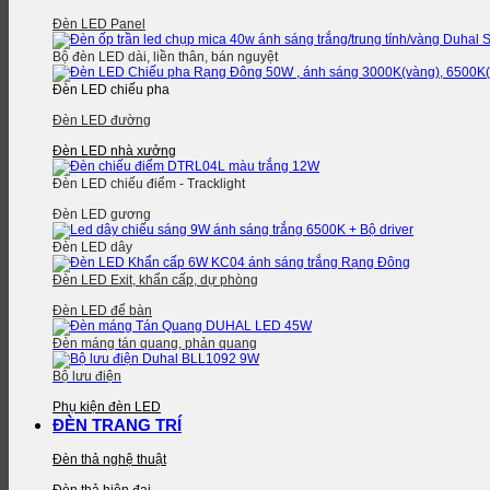
Đèn LED Panel
Bộ đèn LED dài, liền thân, bán nguyệt
Đèn LED chiếu pha
Đèn LED đường
Đèn LED nhà xưởng
Đèn LED chiếu điểm - Tracklight
Đèn LED gương
Đèn LED dây
Đèn LED Exit, khẩn cấp, dự phòng
Đèn LED để bàn
Đèn máng tán quang, phản quang
Bộ lưu điện
Phụ kiện đèn LED
ĐÈN TRANG TRÍ
Đèn thả nghệ thuật
Đèn thả hiện đại