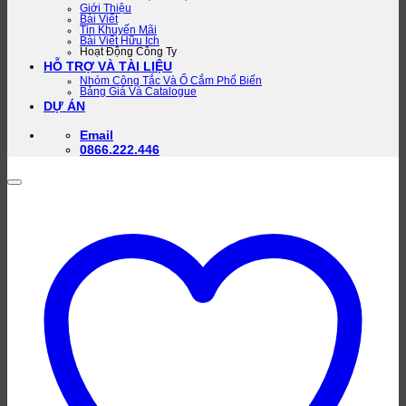
Giới Thiệu
Bài Viết
Tin Khuyến Mãi
Bài Viết Hữu Ích
Hoạt Động Công Ty
HỖ TRỢ VÀ TÀI LIỆU
Nhóm Công Tắc Và Ổ Cắm Phổ Biến
Bảng Giá Và Catalogue
DỰ ÁN
Email
0866.222.446