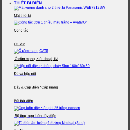
THIẾT BỊ ĐIỆN
Mặt thiết bị
Công tắc
Ổ CẮM
Ổ cắm mạng, điện thoại, tivi
Đế và hộp nối
Dây & Cáp điện / Cáp mạng
Bút thử điện
Bộ ống, nẹp luồn dây điện