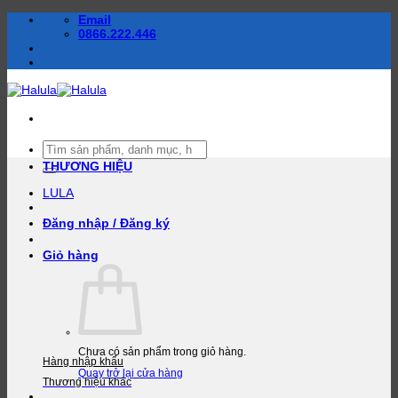
Bỏ
Email
qua
0866.222.446
nội
dung
Tìm
kiếm:
THƯƠNG HIỆU
LULA
Đăng nhập / Đăng ký
Giỏ hàng
Chưa có sản phẩm trong giỏ hàng.
Hàng nhập khẩu
Quay trở lại cửa hàng
Thương hiệu khác