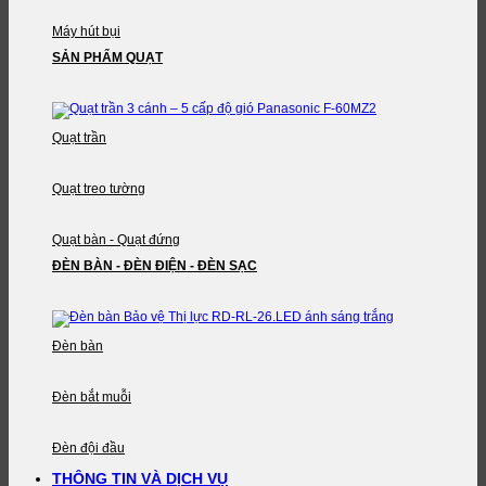
Máy hút bụi
SẢN PHẨM QUẠT
Quạt trần
Quạt treo tường
Quạt bàn - Quạt đứng
ĐÈN BÀN - ĐÈN ĐIỆN - ĐÈN SẠC
Đèn bàn
Đèn bắt muỗi
Đèn đội đầu
THÔNG TIN VÀ DỊCH VỤ