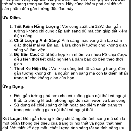
trở nên sang trọng và ấm áp hơn. Hãy cùng khám phá chi tiết về
sản phẩm đèn gắn tường độc đáo này:
Ưu Điểm:
Tiết Kiệm Năng Lượng:
Với công suất chỉ 12W, đèn gắn
tường không chỉ cung cấp ánh sáng đủ mà còn giúp tiết kiệm
điện năng.
Chất Lượng Ánh Sáng:
Ánh sáng màu vàng ấm tạo cảm
giác thoải mái và ấm áp, là lựa chọn lý tưởng cho không gian
sống và làm việc.
Độ Bền Cao:
Chất liệu hợp kim nhôm và nhựa PS chịu được
điều kiện thời tiết khắc nghiệt và đảm bảo độ bền theo thời
gian.
Thiết Kế Hiện Đại:
Với kiểu dáng tinh tế và sang trọng, đèn
gắn tường không chỉ là nguồn ánh sáng mà còn là điểm nhấn
trang trí cho không gian của bạn.
Ứng Dụng:
Đèn gắn tường phù hợp cho cả không gian nội thất và ngoại
thất, từ phòng khách, phòng ngủ đến sân vườn và ban công.
Sử dụng để chiếu sáng chính hoặc tạo điểm nhấn trang trí
trong các không gian nội thất và ngoại thất.
Kết Luận:
Đèn gắn tường không chỉ là nguồn ánh sáng mà còn là
một phần không thể thiếu của trang trí nội thất và ngoại thất hiện
đại. Với thiết kế đẹp mắt, chất lượng ánh sáng tốt và tính năng ưu