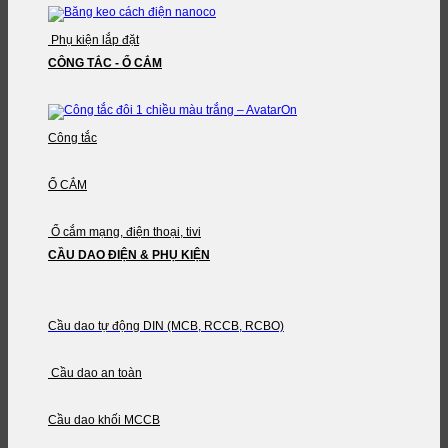
Phụ kiện lắp đặt
CÔNG TẮC - Ổ CẮM
Công tắc
Ổ CẮM
Ổ cắm mạng, điện thoại, tivi
CẦU DAO ĐIỆN & PHỤ KIỆN
Cầu dao tự động DIN (MCB, RCCB, RCBO)
Cầu dao an toàn
Cầu dao khối MCCB