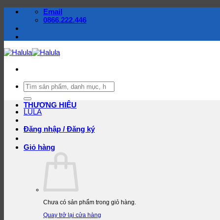
Bỏ
Email
qua
0866.222.446
nội
dung
Tìm
kiếm:
THƯƠNG HIỆU
LULA
Đăng nhập / Đăng ký
Giỏ hàng
Chưa có sản phẩm trong giỏ hàng.
Quay trở lại cửa hàng