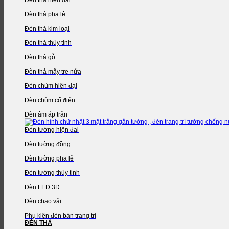
Đèn thả pha lê
Đèn thả kim loại
Đèn thả thủy tinh
Đèn thả gỗ
Đèn thả mây tre nứa
Đèn chùm hiện đại
Đèn chùm cổ điển
Đèn âm áp trần
Đèn tường hiện đại
Đèn tường đồng
Đèn tường pha lê
Đèn tường thủy tinh
Đèn LED 3D
Đèn chao vải
Phụ kiện đèn bàn trang trí
ĐÈN THẢ