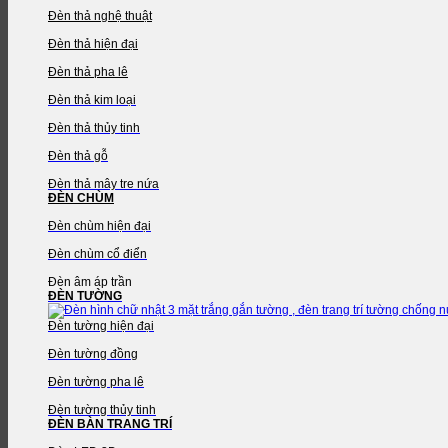
Đèn thả nghệ thuật
Đèn thả hiện đại
Đèn thả pha lê
Đèn thả kim loại
Đèn thả thủy tinh
Đèn thả gỗ
Đèn thả mây tre nứa
ĐÈN CHÙM
Đèn chùm hiện đại
Đèn chùm cổ điển
Đèn âm áp trần
ĐÈN TƯỜNG
Đèn tường hiện đại
Đèn tường đồng
Đèn tường pha lê
Đèn tường thủy tinh
ĐÈN BÀN TRANG TRÍ