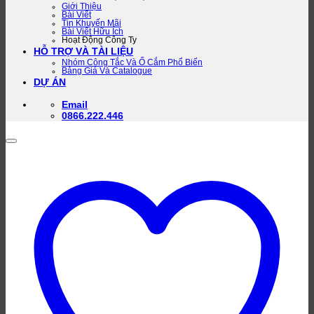
Giới Thiệu
Bài Viết
Tin Khuyến Mãi
Bài Viết Hữu Ích
Hoạt Động Công Ty
HỖ TRỢ VÀ TÀI LIỆU
Nhóm Công Tắc Và Ổ Cắm Phổ Biến
Bảng Giá Và Catalogue
DỰ ÁN
Email
0866.222.446