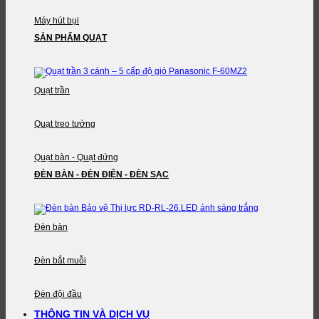
Máy hút bụi
SẢN PHẨM QUẠT
Quạt trần
Quạt treo tường
Quạt bàn - Quạt đứng
ĐÈN BÀN - ĐÈN ĐIỆN - ĐÈN SẠC
Đèn bàn
Đèn bắt muỗi
Đèn đội đầu
THÔNG TIN VÀ DỊCH VỤ