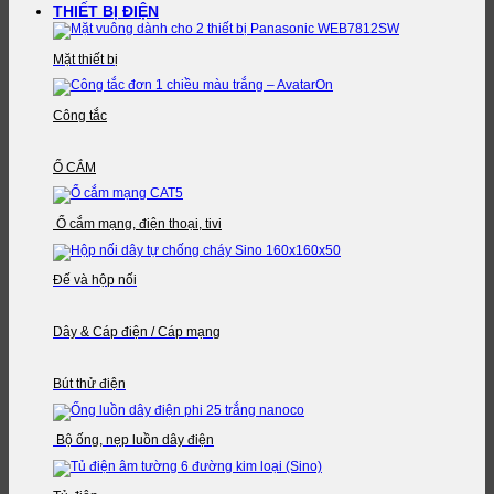
THIẾT BỊ ĐIỆN
Mặt thiết bị
Công tắc
Ổ CẮM
Ổ cắm mạng, điện thoại, tivi
Đế và hộp nối
Dây & Cáp điện / Cáp mạng
Bút thử điện
Bộ ống, nẹp luồn dây điện