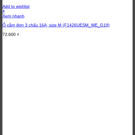
Add to wishlist
+
Xem nhanh
Ổ cắm đơn 3 chấu 16A, size M (F1426UESM_WE_G19)
72,600
₫