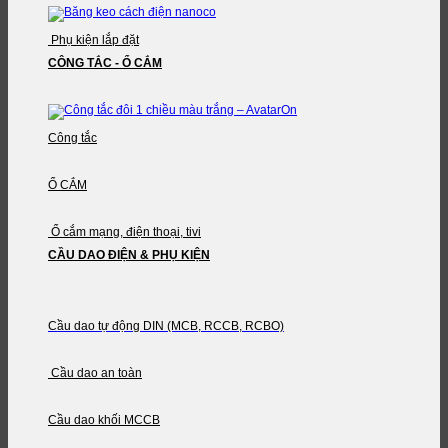
Phụ kiện lắp đặt
CÔNG TẮC - Ổ CẮM
Công tắc
Ổ CẮM
Ổ cắm mạng, điện thoại, tivi
CẦU DAO ĐIỆN & PHỤ KIỆN
Cầu dao tự động DIN (MCB, RCCB, RCBO)
Cầu dao an toàn
Cầu dao khối MCCB