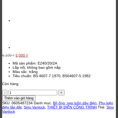
Giá
Giá
6,100
₫
5,000
₫
gốc
hiện
Mã sản phẩm: E240/20/2A
là:
tại
Lắp nổi, không bao gồm nắp
6,100 ₫.
là:
Màu sắc: trắng
5,000 ₫.
Tiêu chuẩn: BS 4607-7:1970; BS04607-5:1982
Còn hàng
Hộp
chia
Thêm vào giỏ hàng
ngã
SKU:
0605487234
Danh mục:
Bộ ống, nẹp luồn dây điện
,
Phụ kiện
vuông
điện lắp đặt
,
Sino Vanlock
,
THIẾT BỊ ĐIỆN CÔNG TRÌNH
Thẻ:
Sino
2
Vanlock
đường
phi