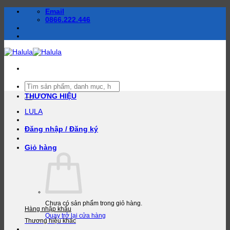
Bỏ
Email
qua
0866.222.446
nội
dung
Tìm
kiếm:
THƯƠNG HIỆU
LULA
Đăng nhập / Đăng ký
Giỏ hàng
Chưa có sản phẩm trong giỏ hàng.
Hàng nhập khẩu
Quay trở lại cửa hàng
Thương hiệu khác