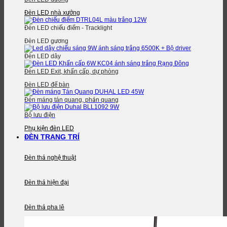
Đèn LED nhà xưởng
Đèn LED chiếu điểm - Tracklight
Đèn LED gương
Đèn LED dây
Đèn LED Exit, khẩn cấp, dự phòng
Đèn LED để bàn
Đèn máng tán quang, phản quang
Bộ lưu điện
Phụ kiện đèn LED
ĐÈN TRANG TRÍ
Đèn thả nghệ thuật
Đèn thả hiện đại
Đèn thả pha lê