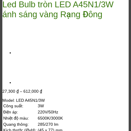
Led Bulb tròn LED A45N1/3W
ánh sáng vàng Rạng Đông
Khoảng
27,300
₫
–
612,000
₫
giá:
Model: LED A45N1/3W
từ
27,300 ₫
Công suất:
3W
đến
Điện áp:
220V/50Hz
612,000 ₫
Nhiệt độ màu:
6500K/3000K
Quang thông:
285/270 lm
Kích thước (ØxH):
(45 x 77) mm