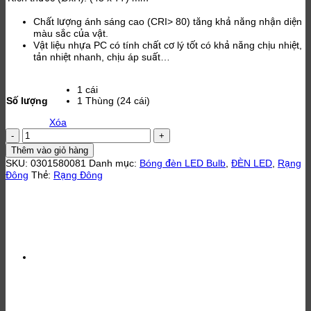
Chất lượng ánh sáng cao (CRI> 80) tăng khả năng nhận diện
màu sắc của vật.
Vật liệu nhựa PC có tính chất cơ lý tốt có khả năng chịu nhiệt,
tản nhiệt nhanh, chịu áp suất…
1 cái
Số lượng
1 Thùng (24 cái)
Xóa
Led
Bulb
Thêm vào giỏ hàng
tròn
SKU:
0301580081
Danh mục:
Bóng đèn LED Bulb
,
ĐÈN LED
,
Rạng
LED
Đông
Thẻ:
Rạng Đông
A45N1/3W
ánh
sáng
vàng
Rạng
Đông
số
lượng