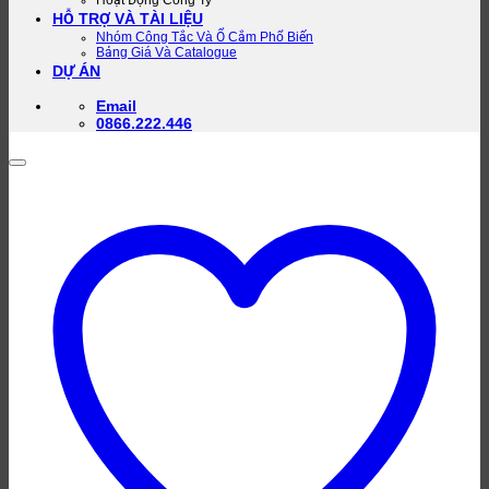
HỖ TRỢ VÀ TÀI LIỆU
Nhóm Công Tắc Và Ổ Cắm Phổ Biến
Bảng Giá Và Catalogue
DỰ ÁN
Email
0866.222.446