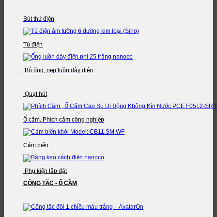
Bút thử điện
Tủ điện
Bộ ống, nẹp luồn dây điện
Quạt hút
Ổ cắm, Phích cắm công nghiệp
Cảm biến
Phụ kiện lắp đặt
CÔNG TẮC - Ổ CẮM