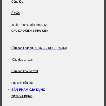
Công tắc
Ổ CẮM
Ổ cắm mạng, điện thoại, tivi
CẦU DAO ĐIỆN & PHỤ KIỆN
Cầu dao tự động DIN (MCB, RCCB, RCBO)
Cầu dao an toàn
Cầu dao khối MCCB
Phụ kiện cầu dao
SẢN PHẨM GIA DỤNG
ĐIỆN GIA DỤNG