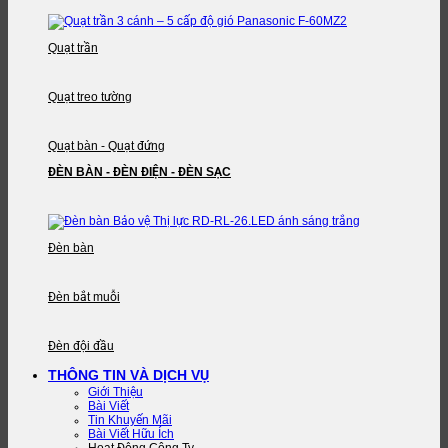
Quạt trần
Quạt treo tường
Quạt bàn - Quạt đứng
ĐÈN BÀN - ĐÈN ĐIỆN - ĐÈN SẠC
Đèn bàn
Đèn bắt muỗi
Đèn đội đầu
THÔNG TIN VÀ DỊCH VỤ
Giới Thiệu
Bài Viết
Tin Khuyến Mãi
Bài Viết Hữu Ích
Hoạt Động Công Ty