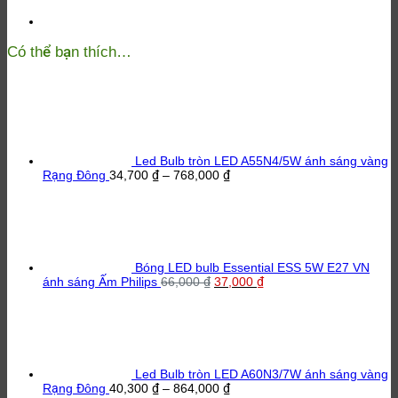
Có thể bạn thích…
Led Bulb tròn LED A55N4/5W ánh sáng vàng
Khoảng
Rạng Đông
34,700
₫
–
768,000
₫
giá:
từ
34,700 ₫
đến
768,000 ₫
Bóng LED bulb Essential ESS 5W E27 VN
Giá
Giá
ánh sáng Ấm Philips
66,000
₫
37,000
₫
gốc
hiện
là:
tại
66,000 ₫.
là:
37,000 ₫.
Led Bulb tròn LED A60N3/7W ánh sáng vàng
Khoảng
Rạng Đông
40,300
₫
–
864,000
₫