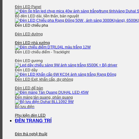
Đèn LED Panel
Bộ đèn LED dài, liền thân, bán nguyệt
Đèn LED chiếu pha
Đèn LED đường
Đèn LED nhà xưởng
Đèn LED chiếu điểm - Tracklight
Đèn LED gương
Đèn LED dây
Đèn LED Exit, khẩn cấp, dự phòng
Đèn LED để bàn
Đèn máng tán quang, phản quang
Bộ lưu điện
Phụ kiện đèn LED
ĐÈN TRANG TRÍ
Đèn thả nghệ thuật