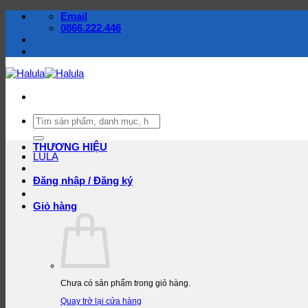
Bỏ
Email
qua
0866.222.446
nội
dung
Tìm
kiếm:
THƯƠNG HIỆU
LULA
Đăng nhập / Đăng ký
Giỏ hàng
Chưa có sản phẩm trong giỏ hàng.
Quay trở lại cửa hàng