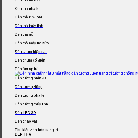
Đèn thả pha lê
Đèn thả kim loại
Đèn thả thủy tinh
Đèn thả gỗ
Đèn thả mây tre nứa
Đèn chùm hiện đại
Đèn chùm cổ điển
Đèn âm áp trần
Đèn tường hiện đại
Đèn tường đồng
Đèn tường pha lê
Đèn tường thủy tinh
Đèn LED 3D
Đèn chao vải
Phụ kiện đèn bàn trang trí
ĐÈN THẢ