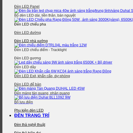
Đèn LED Panel
Bộ đèn LED dài, liền thân, bán nguyệt
Đèn LED chiếu pha
Đèn LED đường
Đèn LED nhà xưởng
Đèn LED chiếu điểm - Tracklight
Đèn LED gương
Đèn LED dây
Đèn LED Exit, khẩn cấp, dự phòng
Đèn LED để bàn
Đèn máng tán quang, phản quang
Bộ lưu điện
Phụ kiện đèn LED
ĐÈN TRANG TRÍ
Đèn thả nghệ thuật
Đèn thả hiện đại