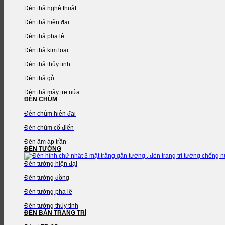
Đèn thả nghệ thuật
Đèn thả hiện đại
Đèn thả pha lê
Đèn thả kim loại
Đèn thả thủy tinh
Đèn thả gỗ
Đèn thả mây tre nứa
ĐÈN CHÙM
Đèn chùm hiện đại
Đèn chùm cổ điển
Đèn âm áp trần
ĐÈN TƯỜNG
Đèn tường hiện đại
Đèn tường đồng
Đèn tường pha lê
Đèn tường thủy tinh
ĐÈN BÀN TRANG TRÍ