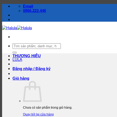
Bỏ
Email
qua
0866.222.446
nội
dung
Tìm
kiếm:
THƯƠNG HIỆU
LULA
Đăng nhập / Đăng ký
Giỏ hàng
Chưa có sản phẩm trong giỏ hàng.
Quay trở lại cửa hàng