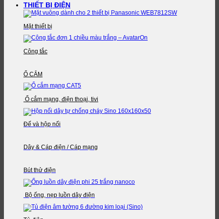
THIẾT BỊ ĐIỆN
Mặt thiết bị
Công tắc
Ổ CẮM
Ổ cắm mạng, điện thoại, tivi
Đế và hộp nối
Dây & Cáp điện / Cáp mạng
Bút thử điện
Bộ ống, nẹp luồn dây điện