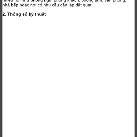
nhiều nơi như phòng ngủ, phòng khách, phòng tắm, văn phòng,
nhà bếp hoặc nơi có nhu cầu cần lắp đặt quạt.
2. Thông số kỹ thuật