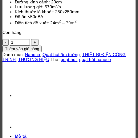
Đường kính cánh: 20cm
Lưu lượng gió: 570m³/h
Kích thước lỗ khoét: 250x250mm
Độ ồn <50dBA
2
2
Diện tích đề xuất: 24m
– 79m
Còn hàng
Quạt
hút
Thêm vào giỏ hàng
gắn
Danh mục:
Nanoco
,
Quạt hút âm tường
,
THIẾT BỊ ĐIỆN CÔNG
tường
TRÌNH
,
THƯƠNG HIỆU
Thẻ:
quạt hút
,
quạt hút nanoco
1
chiều
21W
Nanoco
NWV2020
số
lượng
Mô tả