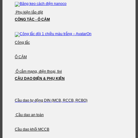
Phụ kiện lắp đặt
CÔNG TẮC - Ổ CẮM
Công tắc
Ổ CẮM
Ổ cắm mạng, điện thoại, tivi
CẦU DAO ĐIỆN & PHỤ KIỆN
Cầu dao tự động DIN (MCB, RCCB, RCBO)
Cầu dao an toàn
Cầu dao khối MCCB