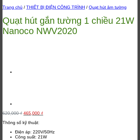
Trang chủ
/
THIẾT BỊ ĐIỆN CÔNG TRÌNH
/
Quạt hút âm tường
Quạt hút gắn tường 1 chiều 21W
Nanoco NWV2020
Giá
Giá
620,000
₫
465,000
₫
gốc
hiện
Thông số kỹ thuật:
là:
tại
620,000 ₫.
là:
Điện áp: 220V/50Hz
465,000 ₫.
Công suất: 21W