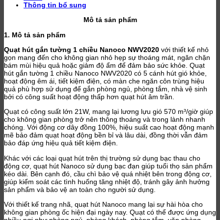
Thông tin bổ sung
Mô tả sản phẩm
1. Mô tả sản phẩm
Quạt hút gắn tường 1 chiều Nanoco NWV2020
với thiết kế nhỏ
gọn mang đến cho không gian nhỏ hẹp sự thoáng mát, ngăn chặn
bám mùi hiệu quả hoặc giảm độ ẩm để đảm bảo sức khỏe. Quạt
hút gắn tường 1 chiều Nanoco NWV2020 có 5 cánh hút gió khỏe,
hoạt động êm ái, tiết kiệm điện, có màn che ngăn côn trùng hiệu
quả phù hợp sử dụng để gắn phòng ngủ, phòng tắm, nhà vệ sinh
bởi có công suất hoạt động thấp hơn quạt hút âm trần.
Quạt có công suất lớn 21W, mang lại lương lựu gió 570
m³/giờ giúp
cho không gian phòng trở nên thông thoáng và trong lành nhanh
chóng. Với động cơ dây đồng 100%, hiệu suất cao hoạt động mạnh
mẽ bảo đảm quạt hoạt động bền bỉ và lâu dài, đồng thời vẫn đảm
bảo đáp ứng hiệu quả tiết kiệm điện.
Khác với các loại quạt hút trên thị trường sử dụng bạc thau cho
động cơ, quạt hút Nanoco sử dụng bạc đạn giúp tuổi thọ sản phẩm
kéo dài. Bên cạnh đó, cầu chì bảo vệ quá nhiệt bên trong động cơ,
giúp kiểm soát các tình huống tăng nhiệt độ, tránh gây ảnh hưởng
sản phẩm và bảo vệ an toàn cho người sử dụng.
Với thiết kế trang nhã, quạt hút Nanoco mang lại sự hài hòa cho
không gian phòng ốc hiện đại ngày nay. Quạt có thể được ứng dụng