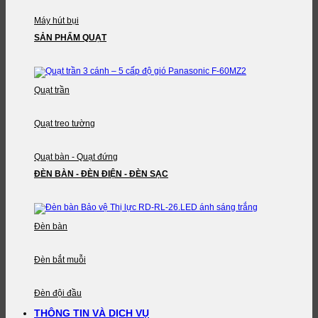
Máy hút bụi
SẢN PHẨM QUẠT
Quạt trần
Quạt treo tường
Quạt bàn - Quạt đứng
ĐÈN BÀN - ĐÈN ĐIỆN - ĐÈN SẠC
Đèn bàn
Đèn bắt muỗi
Đèn đội đầu
THÔNG TIN VÀ DỊCH VỤ