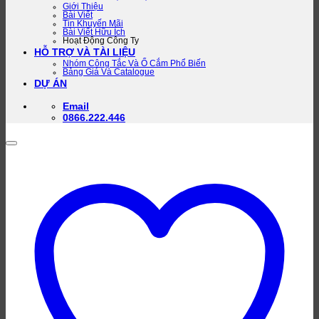
Giới Thiệu
Bài Viết
Tin Khuyến Mãi
Bài Viết Hữu Ích
Hoạt Động Công Ty
HỖ TRỢ VÀ TÀI LIỆU
Nhóm Công Tắc Và Ổ Cắm Phổ Biến
Bảng Giá Và Catalogue
DỰ ÁN
Email
0866.222.446