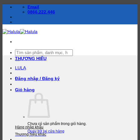
Bỏ
Email
qua
0866.222.446
nội
dung
Tìm
kiếm:
THƯƠNG HIỆU
LULA
Đăng nhập / Đăng ký
Giỏ hàng
Chưa có sản phẩm trong giỏ hàng.
Hàng nhập khẩu
Quay trở lại cửa hàng
Thương hiệu khác