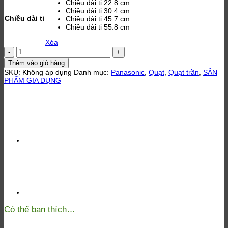
Chiều dài ti 22.8 cm
Chiều dài ti 30.4 cm
Chiều dài ti
Chiều dài ti 45.7 cm
Chiều dài ti 55.8 cm
Xóa
Quạt
trần
Thêm vào giỏ hàng
3
SKU:
Không áp dụng
Danh mục:
Panasonic
,
Quạt
,
Quạt trần
,
SẢN
cánh
PHẨM GIA DỤNG
-
5
cấp
độ
gió
Panasonic
F-
60MZ2
số
lượng
Có thể bạn thích…