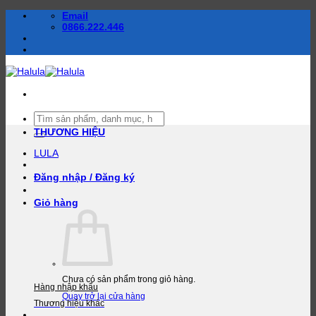
Bỏ
Email
qua
0866.222.446
nội
dung
Tìm
kiếm:
THƯƠNG HIỆU
LULA
Đăng nhập / Đăng ký
Giỏ hàng
Chưa có sản phẩm trong giỏ hàng.
Hàng nhập khẩu
Quay trở lại cửa hàng
Thương hiệu khác