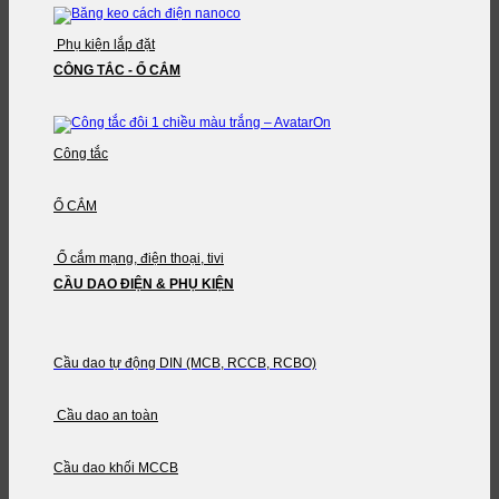
Phụ kiện lắp đặt
CÔNG TẮC - Ổ CẮM
Công tắc
Ổ CẮM
Ổ cắm mạng, điện thoại, tivi
CẦU DAO ĐIỆN & PHỤ KIỆN
Cầu dao tự động DIN (MCB, RCCB, RCBO)
Cầu dao an toàn
Cầu dao khối MCCB