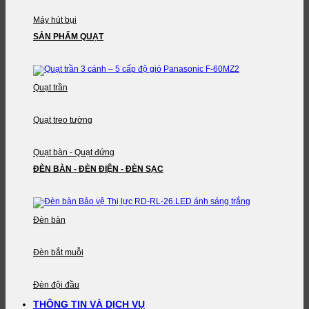
Máy hút bụi
SẢN PHẨM QUẠT
Quạt trần
Quạt treo tường
Quạt bàn - Quạt đứng
ĐÈN BÀN - ĐÈN ĐIỆN - ĐÈN SẠC
Đèn bàn
Đèn bắt muỗi
Đèn đội đầu
THÔNG TIN VÀ DỊCH VỤ