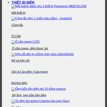
THIẾT BỊ ĐIỆN
Mặt thiết bị
Công tắc
Ổ CẮM
Ổ cắm mạng, điện thoại, tivi
Đế và hộp nối
Dây & Cáp điện / Cáp mạng
Bút thử điện
Bộ ống, nẹp luồn dây điện