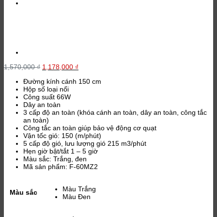
Giá
Giá
1,570,000
₫
1,178,000
₫
gốc
hiện
Đường kính cánh 150 cm
là:
tại
Hộp số loại nổi
1,570,000 ₫.
là:
Công suất 66W
1,178,000 ₫.
Dây an toàn
3 cấp độ an toàn (khóa cánh an toàn, dây an toàn, công tắc
an toàn)
Công tắc an toàn giúp bảo vệ động cơ quạt
Vận tốc gió: 150 (m/phút)
5 cấp độ gió, lưu lượng gió 215 m3/phút
Hẹn giờ bật/tắt 1 – 5 giờ
Màu sắc: Trắng, đen
Mã sản phẩm: F-60MZ2
Màu Trắng
Màu sắc
Màu Đen