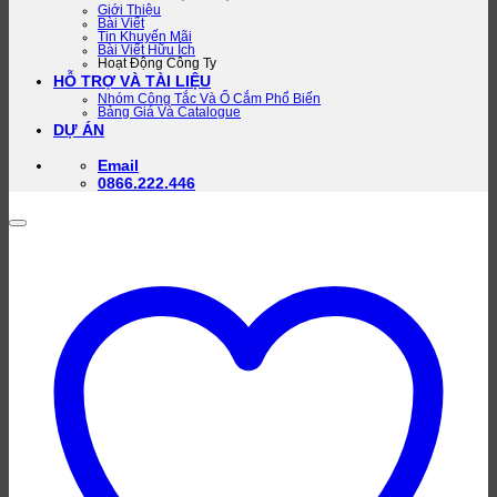
Giới Thiệu
Bài Viết
Tin Khuyến Mãi
Bài Viết Hữu Ích
Hoạt Động Công Ty
HỖ TRỢ VÀ TÀI LIỆU
Nhóm Công Tắc Và Ổ Cắm Phổ Biến
Bảng Giá Và Catalogue
DỰ ÁN
Email
0866.222.446