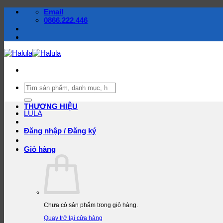
Bỏ
Email
qua
0866.222.446
nội
dung
Tìm
kiếm:
THƯƠNG HIỆU
LULA
Đăng nhập / Đăng ký
Giỏ hàng
Chưa có sản phẩm trong giỏ hàng.
Quay trở lại cửa hàng