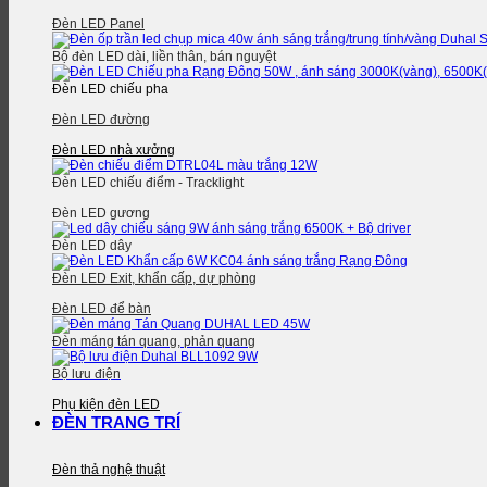
Đèn LED Panel
Bộ đèn LED dài, liền thân, bán nguyệt
Đèn LED chiếu pha
Đèn LED đường
Đèn LED nhà xưởng
Đèn LED chiếu điểm - Tracklight
Đèn LED gương
Đèn LED dây
Đèn LED Exit, khẩn cấp, dự phòng
Đèn LED để bàn
Đèn máng tán quang, phản quang
Bộ lưu điện
Phụ kiện đèn LED
ĐÈN TRANG TRÍ
Đèn thả nghệ thuật