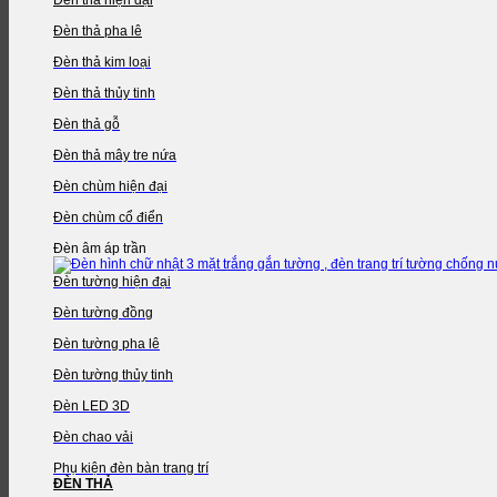
Đèn thả pha lê
Đèn thả kim loại
Đèn thả thủy tinh
Đèn thả gỗ
Đèn thả mây tre nứa
Đèn chùm hiện đại
Đèn chùm cổ điển
Đèn âm áp trần
Đèn tường hiện đại
Đèn tường đồng
Đèn tường pha lê
Đèn tường thủy tinh
Đèn LED 3D
Đèn chao vải
Phụ kiện đèn bàn trang trí
ĐÈN THẢ