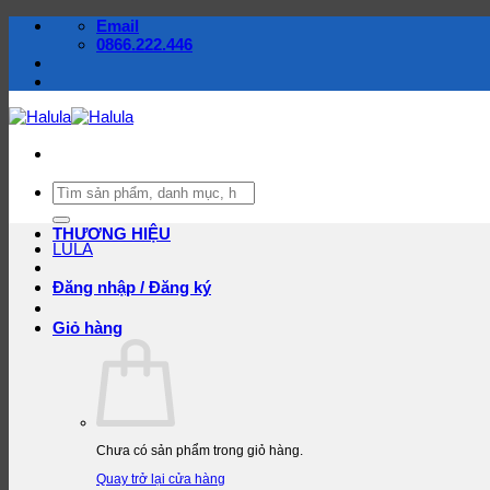
Bỏ
Email
qua
0866.222.446
nội
dung
Tìm
kiếm:
THƯƠNG HIỆU
LULA
Đăng nhập / Đăng ký
Giỏ hàng
Chưa có sản phẩm trong giỏ hàng.
Quay trở lại cửa hàng