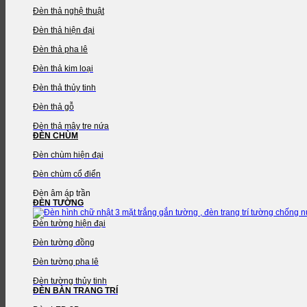
Đèn thả nghệ thuật
Đèn thả hiện đại
Đèn thả pha lê
Đèn thả kim loại
Đèn thả thủy tinh
Đèn thả gỗ
Đèn thả mây tre nứa
ĐÈN CHÙM
Đèn chùm hiện đại
Đèn chùm cổ điển
Đèn âm áp trần
ĐÈN TƯỜNG
Đèn tường hiện đại
Đèn tường đồng
Đèn tường pha lê
Đèn tường thủy tinh
ĐÈN BÀN TRANG TRÍ