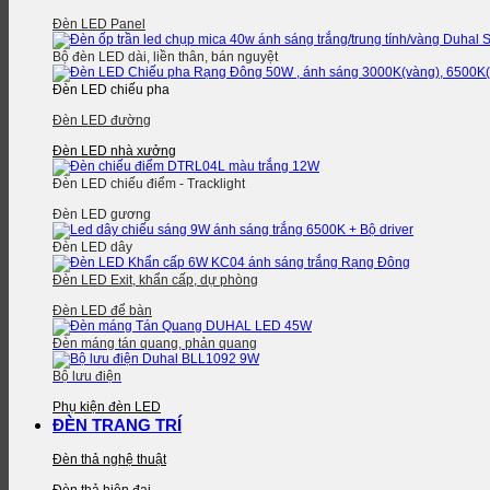
Đèn LED Panel
Bộ đèn LED dài, liền thân, bán nguyệt
Đèn LED chiếu pha
Đèn LED đường
Đèn LED nhà xưởng
Đèn LED chiếu điểm - Tracklight
Đèn LED gương
Đèn LED dây
Đèn LED Exit, khẩn cấp, dự phòng
Đèn LED để bàn
Đèn máng tán quang, phản quang
Bộ lưu điện
Phụ kiện đèn LED
ĐÈN TRANG TRÍ
Đèn thả nghệ thuật
Đèn thả hiện đại