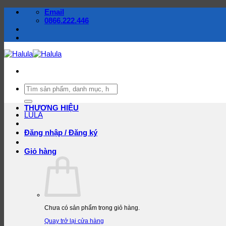
Bỏ
Email
qua
0866.222.446
nội
dung
Tìm
kiếm:
THƯƠNG HIỆU
LULA
Đăng nhập / Đăng ký
Giỏ hàng
Chưa có sản phẩm trong giỏ hàng.
Quay trở lại cửa hàng