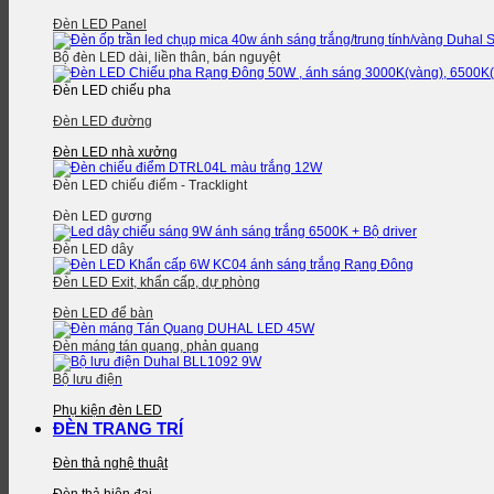
Đèn LED Panel
Bộ đèn LED dài, liền thân, bán nguyệt
Đèn LED chiếu pha
Đèn LED đường
Đèn LED nhà xưởng
Đèn LED chiếu điểm - Tracklight
Đèn LED gương
Đèn LED dây
Đèn LED Exit, khẩn cấp, dự phòng
Đèn LED để bàn
Đèn máng tán quang, phản quang
Bộ lưu điện
Phụ kiện đèn LED
ĐÈN TRANG TRÍ
Đèn thả nghệ thuật
Đèn thả hiện đại