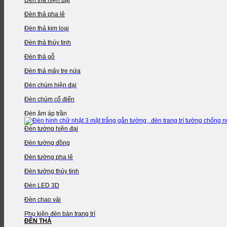
Đèn thả pha lê
Đèn thả kim loại
Đèn thả thủy tinh
Đèn thả gỗ
Đèn thả mây tre nứa
Đèn chùm hiện đại
Đèn chùm cổ điển
Đèn âm áp trần
Đèn tường hiện đại
Đèn tường đồng
Đèn tường pha lê
Đèn tường thủy tinh
Đèn LED 3D
Đèn chao vải
Phụ kiện đèn bàn trang trí
ĐÈN THẢ