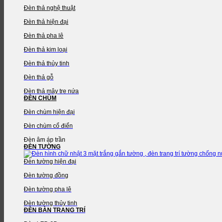
Đèn thả nghệ thuật
Đèn thả hiện đại
Đèn thả pha lê
Đèn thả kim loại
Đèn thả thủy tinh
Đèn thả gỗ
Đèn thả mây tre nứa
ĐÈN CHÙM
Đèn chùm hiện đại
Đèn chùm cổ điển
Đèn âm áp trần
ĐÈN TƯỜNG
Đèn tường hiện đại
Đèn tường đồng
Đèn tường pha lê
Đèn tường thủy tinh
ĐÈN BÀN TRANG TRÍ