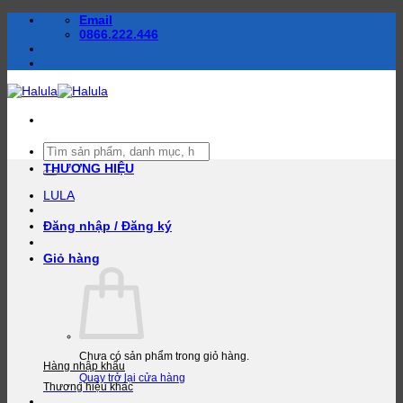
Bỏ
Email
qua
0866.222.446
nội
dung
Tìm
kiếm:
THƯƠNG HIỆU
LULA
Đăng nhập / Đăng ký
Giỏ hàng
Chưa có sản phẩm trong giỏ hàng.
Hàng nhập khẩu
Quay trở lại cửa hàng
Thương hiệu khác