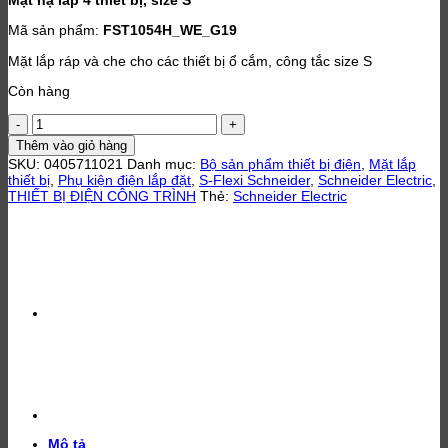
Mã sản phẩm:
FST1054H_WE_G19
Mặt lắp ráp và che cho các thiết bị ổ cắm, công tắc size S
Còn hàng
Mặt
cho
Thêm vào giỏ hàng
4
SKU:
0405711021
Danh mục:
Bộ sản phẩm thiết bị điện
,
Mặt lắp
thiết
thiết bị
,
Phụ kiện điện lắp đặt
,
S-Flexi Schneider
,
Schneider Electric
,
bị,
THIẾT BỊ ĐIỆN CÔNG TRÌNH
Thẻ:
Schneider Electric
size
S
(FST1054H_WE_G19)
số
lượng
Mô tả