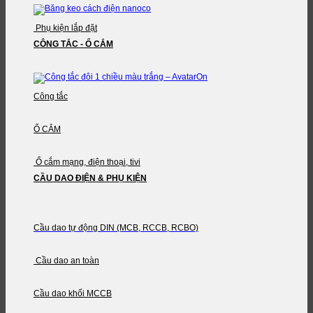
Phụ kiện lắp đặt
CÔNG TẮC - Ổ CẮM
Công tắc
Ổ CẮM
Ổ cắm mạng, điện thoại, tivi
CẦU DAO ĐIỆN & PHỤ KIỆN
Cầu dao tự động DIN (MCB, RCCB, RCBO)
Cầu dao an toàn
Cầu dao khối MCCB