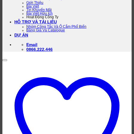
Giới Thiệu
Bài Viết
Tin Khuyến Mãi
Bài Viết Hữu Ích
Hoạt Động Công Ty
HỖ TRỢ VÀ TÀI LIỆU
Nhóm Công Tắc Và Ổ Cắm Phổ Biến
Bảng Giá Và Catalogue
DỰ ÁN
Email
0866.222.446