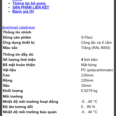
Thông tin bổ sung
SẢN PHẨM LIÊN KẾT
Đánh giá (0)
download catalogue
Thông tin chính
Dòng sản phẩm
S-Flexi
Ứng dụng thiết bị
Công tắc và ổ cắm
Màu sắc
Trắng (RAL 9003)
Thông tin đầy đủ
Số lượng linh kiện
4
linh kiện
Bề mặt hoàn thiện
Mặt bóng
Vật liệu
PC (polycarbonate)
Cao
120mm
Rộng
120mm
Sâu
10mm
Khối lượng
0.0279 kg
Môi trường
Nhiệt độ môi trường hoạt động
-5…40 °C
Độ ẩm tương đối
0…95 %
Nhiệt độ môi trường bảo quản
-5…40 °C