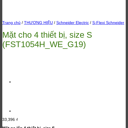
Trang chủ
/
THƯƠNG HIỆU
/
Schneider Electric
/
S-Flexi Schneider
Mặt cho 4 thiết bị, size S
(FST1054H_WE_G19)
33,396
₫
Mặt nạ lắp 4 thiết bị, size S