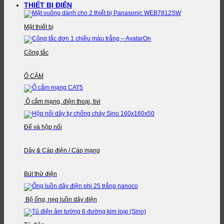
THIẾT BỊ ĐIỆN
Mặt thiết bị
Công tắc
Ổ CẮM
Ổ cắm mạng, điện thoại, tivi
Đế và hộp nối
Dây & Cáp điện / Cáp mạng
Bút thử điện
Bộ ống, nẹp luồn dây điện