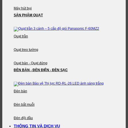
Máy hút bụi
SẢN PHẨM QUẠT
Quạt trần
Quạt treo tường
Quạt bàn - Quạt đứng
ĐÈN BÀN - ĐÈN ĐIỆN - ĐÈN SẠC
Đèn bàn
Đèn bắt muỗi
Đèn đội đầu
THÔNG TIN VÀ DỊCH VỤ