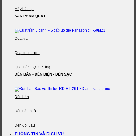
Máy hút bụi
SẢN PHẨM QUẠT
Quạt trần
Quạt treo tường
Quạt bàn - Quạt đứng
ĐÈN BÀN - ĐÈN ĐIỆN - ĐÈN SẠC
Đèn bàn
Đèn bắt muỗi
Đèn đội đầu
THÔNG TIN VÀ DỊCH VỤ