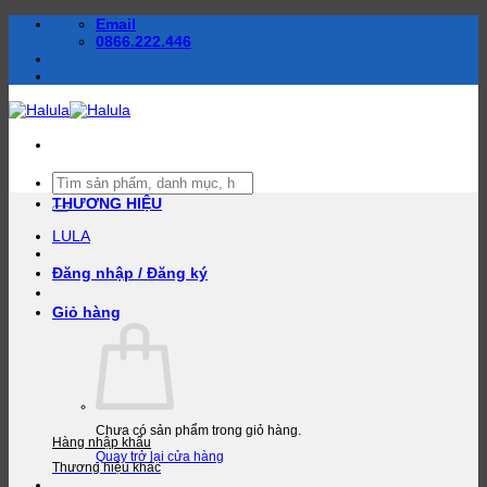
Bỏ
Email
qua
0866.222.446
nội
dung
Tìm
kiếm:
THƯƠNG HIỆU
LULA
Đăng nhập / Đăng ký
Giỏ hàng
Chưa có sản phẩm trong giỏ hàng.
Hàng nhập khẩu
Quay trở lại cửa hàng
Thương hiệu khác