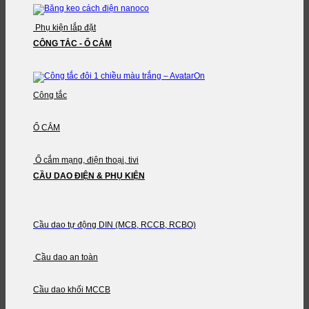
Phụ kiện lắp đặt
CÔNG TẮC - Ổ CẮM
Công tắc
Ổ CẮM
Ổ cắm mạng, điện thoại, tivi
CẦU DAO ĐIỆN & PHỤ KIỆN
Cầu dao tự động DIN (MCB, RCCB, RCBO)
Cầu dao an toàn
Cầu dao khối MCCB