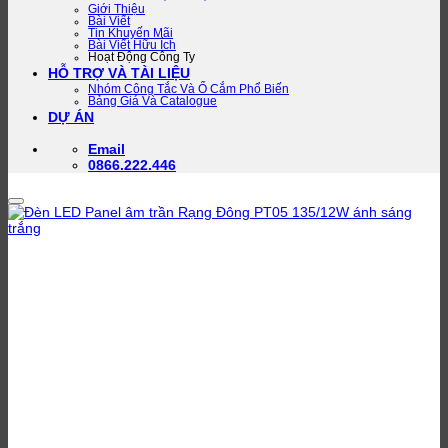
Giới Thiệu
Bài Viết
Tin Khuyến Mãi
Bài Viết Hữu Ích
Hoạt Động Công Ty
HỖ TRỢ VÀ TÀI LIỆU
Nhóm Công Tắc Và Ổ Cắm Phổ Biến
Bảng Giá Và Catalogue
DỰ ÁN
Email
0866.222.446
Add to wishlist