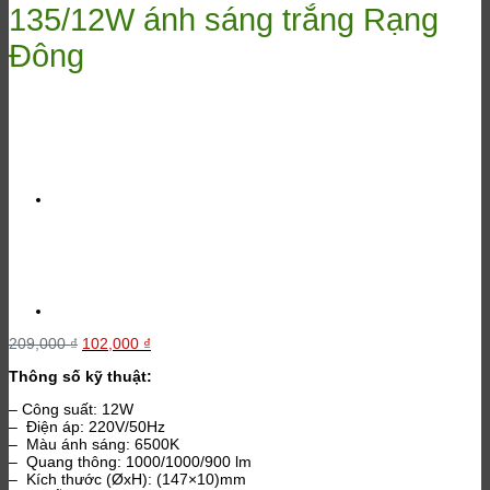
135/12W ánh sáng trắng Rạng
Đông
Giá
Giá
209,000
₫
102,000
₫
gốc
hiện
Thông số kỹ thuật:
là:
tại
209,000 ₫.
là:
– Công suất: 12W
102,000 ₫.
– Điện áp: 220V/50Hz
– Màu ánh sáng: 6500K
– Quang thông: 1000/1000/900 lm
– Kích thước (ØxH): (147×10)mm