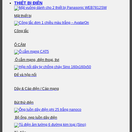
THIẾT BỊ ĐIỆN
Mặt thiết bị
Công tắc
Ổ CẮM
Ổ cắm mạng, điện thoại, tivi
Đế và hộp nối
Dây & Cáp điện / Cáp mạng
Bút thử điện
Bộ ống, nẹp luồn dây điện