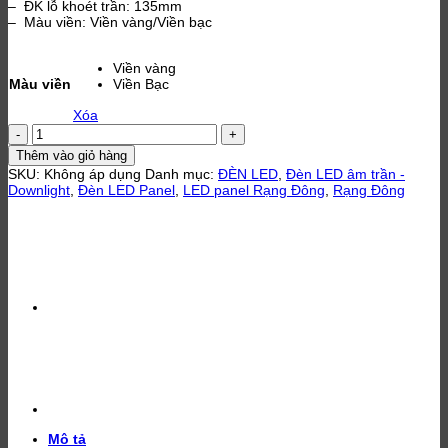
– ĐK lỗ khoét trần: 135mm
– Màu viền: Viền vàng/Viền bạc
Viền vàng
Màu viền
Viền Bạc
Xóa
Đèn
LED
Thêm vào giỏ hàng
Panel
SKU:
Không áp dụng
Danh mục:
ĐÈN LED
,
Đèn LED âm trần -
âm
Downlight
,
Đèn LED Panel
,
LED panel Rạng Đông
,
Rạng Đông
trần
PT05
135/12W
ánh
sáng
trắng
Rạng
Đông
số
lượng
Mô tả