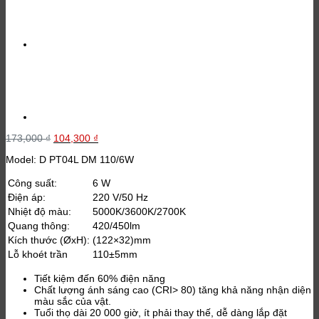
Giá
Giá
173,000
₫
104,300
₫
gốc
hiện
Model: D PT04L DM 110/6W
là:
tại
173,000 ₫.
là:
104,300 ₫.
Công suất:
6 W
Điện áp:
220 V/50 Hz
Nhiệt độ màu:
5000K/3600K/2700K
Quang thông:
420/450lm
Kích thước (ØxH):
(122×32)mm
Lỗ khoét trần
110±5mm
Tiết kiệm đến 60% điện năng
Chất lượng ánh sáng cao (CRI> 80) tăng khả năng nhận diện
màu sắc của vật.
Tuổi thọ dài 20 000 giờ, ít phải thay thế, dễ dàng lắp đặt