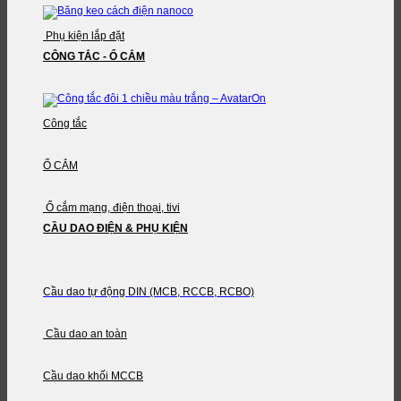
Phụ kiện lắp đặt
CÔNG TẮC - Ổ CẮM
Công tắc
Ổ CẮM
Ổ cắm mạng, điện thoại, tivi
CẦU DAO ĐIỆN & PHỤ KIỆN
Cầu dao tự động DIN (MCB, RCCB, RCBO)
Cầu dao an toàn
Cầu dao khối MCCB