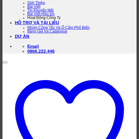
Giới Thiệu
Bài Viết
Tin Khuyến Mãi
Bài Viết Hữu Ích
Hoạt Động Công Ty
HỖ TRỢ VÀ TÀI LIỆU
Nhóm Công Tắc Và Ổ Cắm Phổ Biến
Bảng Giá Và Catalogue
DỰ ÁN
Email
0866.222.446