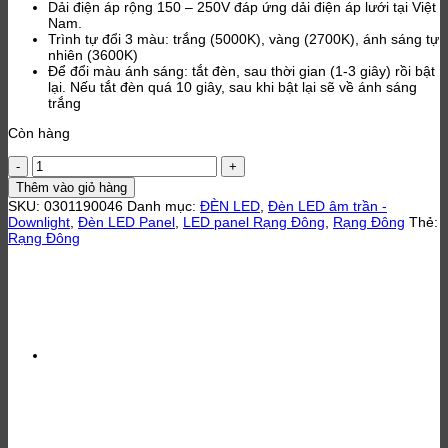
Dải điện áp rộng 150 – 250V đáp ứng dải điện áp lưới tại Việt
Nam.
Trình tự đổi 3 màu: trắng (5000K), vàng (2700K), ánh sáng tự
nhiên (3600K)
Để đổi màu ánh sáng: tắt đèn, sau thời gian (1-3 giây) rồi bật
lại. Nếu tắt đèn quá 10 giây, sau khi bật lại sẽ về ánh sáng
trắng
Còn hàng
Đèn
LED
Thêm vào giỏ hàng
Panel
SKU:
0301190046
Danh mục:
ĐÈN LED
,
Đèn LED âm trần -
tròn
Downlight
,
Đèn LED Panel
,
LED panel Rạng Đông
,
Rạng Đông
Thẻ:
đổi
Rạng Đông
màu
110/6W-
SS
Rạng
Đông
số
lượng