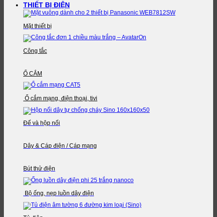
THIẾT BỊ ĐIỆN
Mặt thiết bị
Công tắc
Ổ CẮM
Ổ cắm mạng, điện thoại, tivi
Đế và hộp nối
Dây & Cáp điện / Cáp mạng
Bút thử điện
Bộ ống, nẹp luồn dây điện