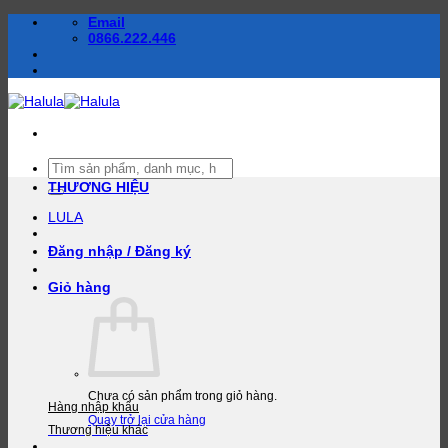
Bỏ
Email
qua
0866.222.446
nội
dung
Tìm
kiếm:
THƯƠNG HIỆU
LULA
Đăng nhập / Đăng ký
Giỏ hàng
Chưa có sản phẩm trong giỏ hàng.
Hàng nhập khẩu
Quay trở lại cửa hàng
Thương hiệu khác