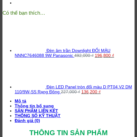
Có thể bạn thích…
Đèn âm trần Downlight ĐỔI MÀU
Giá
Giá
NNNC7646088 9W Panasonic
492,000
₫
196,800
₫
gốc
hiện
là:
tại
492,000 ₫.
là:
196,800 ₫.
Đèn LED Panel tròn đổi màu D PT04.V2 DM
Giá
Giá
110/9W-SS Rạng Đông
227,000
₫
136,200
₫
gốc
hiện
Mô tả
là:
tại
Thông tin bổ sung
227,000 ₫.
là:
SẢN PHẨM LIÊN KẾT
136,200 ₫.
THÔNG SỐ KỸ THUẬT
Đánh giá (0)
THÔNG TIN SẢN PHẨM