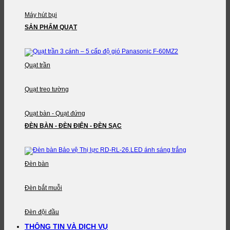
Máy hút bụi
SẢN PHẨM QUẠT
Quạt trần
Quạt treo tường
Quạt bàn - Quạt đứng
ĐÈN BÀN - ĐÈN ĐIỆN - ĐÈN SẠC
Đèn bàn
Đèn bắt muỗi
Đèn đội đầu
THÔNG TIN VÀ DỊCH VỤ