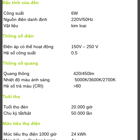
Đặc tính của đèn
Công suất
6W
Nguồn điện danh định
220V/50Hz
Vật liệu
kim loại
Thông số điện
Điện áp có thể hoạt động
150V – 250 V
Hệ số công suất
0,5
Thông số quang
Quang thông
420/450lm
Nhiệt độ màu ánh sáng
5000K/3600K/2700K
Hệ số trả màu (CRI)
>80
Tuổi thọ
Tuổi thọ đèn
20.000 giờ
Chu kỳ tắt/bật
50.000 lần
Mức tiêu thụ điện
Mức tiêu thụ điện 1000 giờ
24 kWh