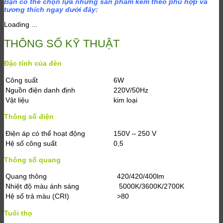
Bạn có thể chọn lựa những sản phẩm kèm theo phù hợp và
tương thích ngay dưới đây:
Loading ...
THÔNG SỐ KỸ THUẬT
Đặc tính của đèn
Công suất
6W
Nguồn điện danh định
220V/50Hz
Vật liệu
kim loại
Thông số điện
Điện áp có thể hoạt động
150V – 250 V
Hệ số công suất
0,5
Thông số quang
Quang thông
420/420/400lm
Nhiệt độ màu ánh sáng
5000K/3600K/2700K
Hệ số trả màu (CRI)
>80
Tuổi thọ