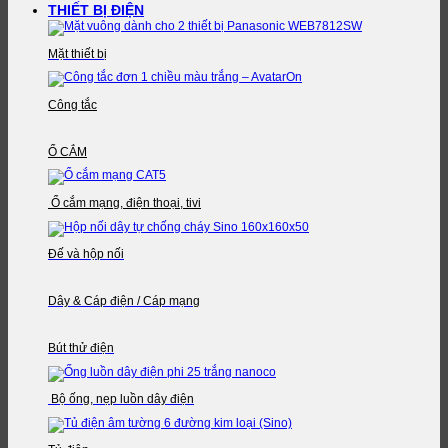
THIẾT BỊ ĐIỆN
Mặt thiết bị
Công tắc
Ổ CẮM
Ổ cắm mạng, điện thoại, tivi
Đế và hộp nối
Dây & Cáp điện / Cáp mạng
Bút thử điện
Bộ ống, nẹp luồn dây điện