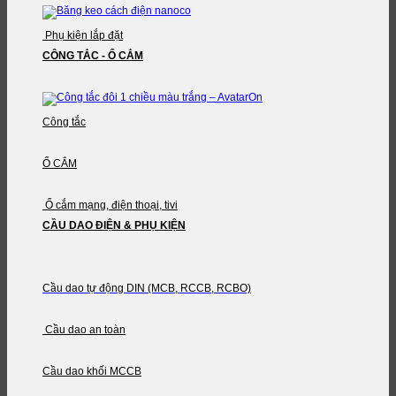
Phụ kiện lắp đặt
CÔNG TẮC - Ổ CẮM
Công tắc
Ổ CẮM
Ổ cắm mạng, điện thoại, tivi
CẦU DAO ĐIỆN & PHỤ KIỆN
Cầu dao tự động DIN (MCB, RCCB, RCBO)
Cầu dao an toàn
Cầu dao khối MCCB