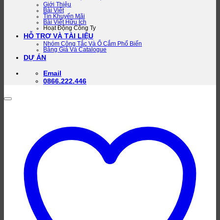
Giới Thiệu
Bài Viết
Tin Khuyến Mãi
Bài Viết Hữu Ích
Hoạt Động Công Ty
HỖ TRỢ VÀ TÀI LIỆU
Nhóm Công Tắc Và Ổ Cắm Phổ Biến
Bảng Giá Và Catalogue
DỰ ÁN
Email
0866.222.446