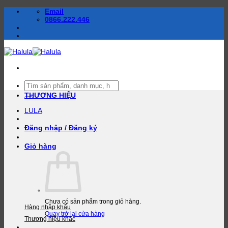
Bỏ
Email
qua
0866.222.446
nội
dung
Tìm
kiếm:
THƯƠNG HIỆU
LULA
Đăng nhập / Đăng ký
Giỏ hàng
Chưa có sản phẩm trong giỏ hàng.
Hàng nhập khẩu
Quay trở lại cửa hàng
Thương hiệu khác