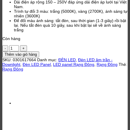
Dải điện áp rộng 150 – 250V đáp ứng dải điện áp lưới tại Việt
Nam.
Trình tự đổi 3 màu: trắng (5000K), vàng (2700K), ánh sáng tự
nhiên (3600K)
Để đổi màu ánh sáng: tắt đèn, sau thời gian (1-3 giây) rồi bật
lại. Nếu tắt đèn quá 10 giây, sau khi bật lại sẽ về ánh sáng
trắng
Còn hàng
Đèn
LED
Thêm vào giỏ hàng
Panel
SKU:
0301617664
Danh mục:
ĐÈN LED
,
Đèn LED âm trần -
tròn
Downlight
,
Đèn LED Panel
,
LED panel Rạng Đông
,
Rạng Đông
Thẻ:
đổi
Rạng Đông
màu
90/6W-
SS
Rạng
Đông
số
lượng