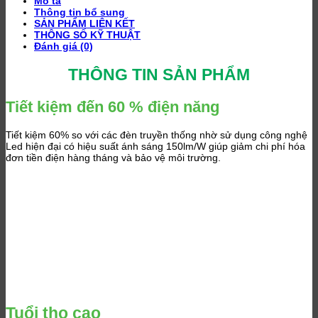
Mô tả
là:
tại
Thông tin bổ sung
227,000 ₫.
là:
SẢN PHẨM LIÊN KẾT
136,200 ₫.
THÔNG SỐ KỸ THUẬT
Đánh giá (0)
THÔNG TIN SẢN PHẨM
Tiết kiệm đến 60 % điện năng
Tiết kiệm 60% so với các đèn truyền thống nhờ sử dụng công nghệ
Led hiện đại có hiệu suất ánh sáng 150lm/W giúp giảm chi phí hóa
đơn tiền điện hàng tháng và bảo vệ môi trường.
Tuổi thọ cao