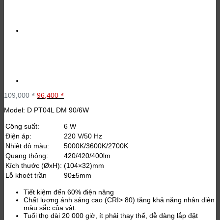
Giá
Giá
109,000
₫
96,400
₫
gốc
hiện
Model: D PT04L DM 90/6W
là:
tại
109,000 ₫.
là:
96,400 ₫.
Công suất:
6 W
Điện áp:
220 V/50 Hz
Nhiệt độ màu:
5000K/3600K/2700K
Quang thông:
420/420/400lm
Kích thước (ØxH):
(104×32)mm
Lỗ khoét trần
90±5mm
Tiết kiệm đến 60% điện năng
Chất lượng ánh sáng cao (CRI> 80) tăng khả năng nhận diện
màu sắc của vật.
Tuổi thọ dài 20 000 giờ, ít phải thay thế, dễ dàng lắp đặt