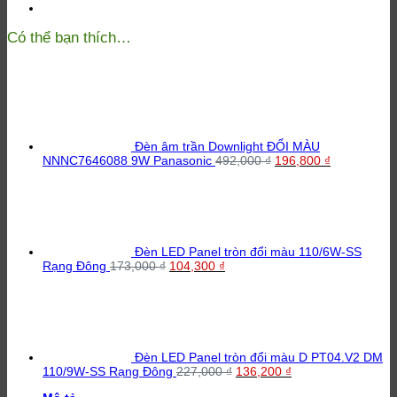
Có thể bạn thích…
Đèn âm trần Downlight ĐỔI MÀU
Giá
Giá
NNNC7646088 9W Panasonic
492,000
₫
196,800
₫
gốc
hiện
là:
tại
492,000 ₫.
là:
196,800 ₫.
Đèn LED Panel tròn đổi màu 110/6W-SS
Giá
Giá
Rạng Đông
173,000
₫
104,300
₫
gốc
hiện
là:
tại
173,000 ₫.
là:
104,300 ₫.
Đèn LED Panel tròn đổi màu D PT04.V2 DM
Giá
Giá
110/9W-SS Rạng Đông
227,000
₫
136,200
₫
gốc
hiện