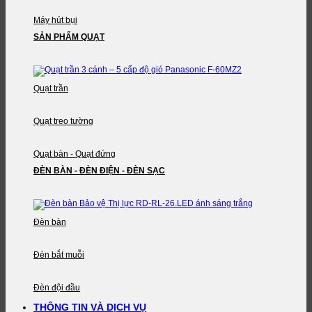
Máy hút bụi
SẢN PHẨM QUẠT
Quạt trần
Quạt treo tường
Quạt bàn - Quạt đứng
ĐÈN BÀN - ĐÈN ĐIỆN - ĐÈN SẠC
Đèn bàn
Đèn bắt muỗi
Đèn đội đầu
THÔNG TIN VÀ DỊCH VỤ