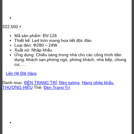
322,500
₫
Mã sản phẩm: ĐV-126
Thiết kế: Led tròn mang họa tiết độc đáo
Loại đèn: Φ280 – 24W
Xuất xứ: Nhập khẩu
Ứng dụng: Chiếu sáng trong nhà cho các công trình dân
dụng, khách sạn,phòng ngủ, phòng khách, nhà bếp, chung
cư,….
Liên Hệ Đặt Hàng
Danh mục:
ĐÈN TRANG TRÍ
,
Đèn tường
,
Hàng nhập khẩu
,
THƯƠNG HIỆU
Thẻ:
Đèn Trang Trí