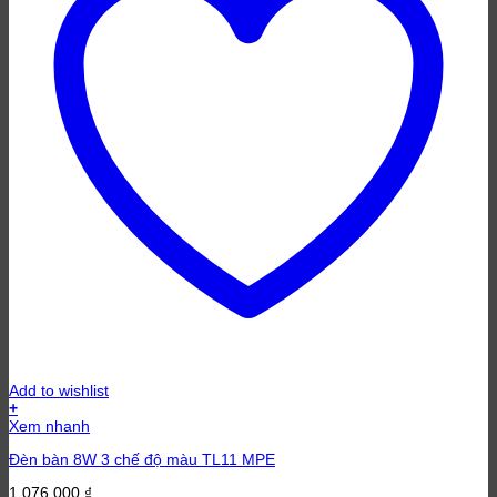
Add to wishlist
+
Xem nhanh
Đèn bàn 8W 3 chế độ màu TL11 MPE
1,076,000
₫