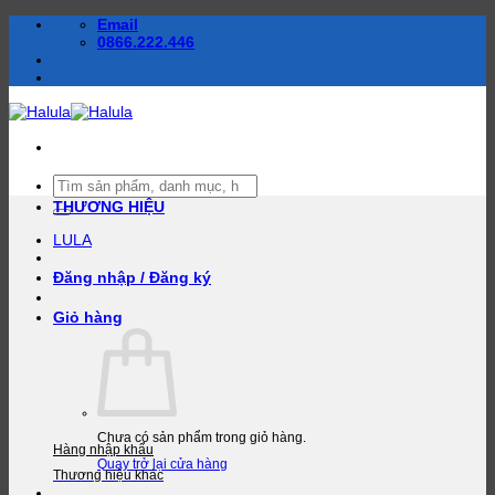
Bỏ
Email
qua
0866.222.446
nội
dung
Tìm
kiếm:
THƯƠNG HIỆU
LULA
Đăng nhập / Đăng ký
Giỏ hàng
Chưa có sản phẩm trong giỏ hàng.
Hàng nhập khẩu
Quay trở lại cửa hàng
Thương hiệu khác