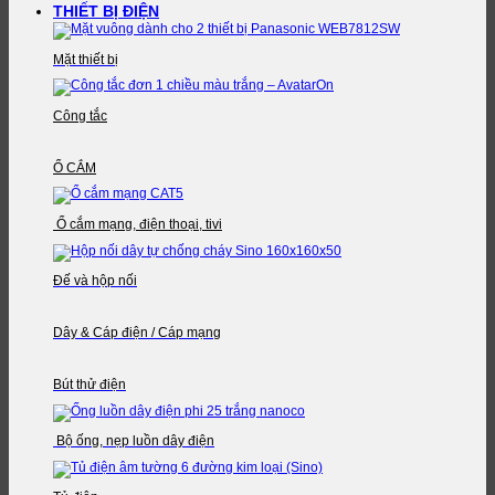
THIẾT BỊ ĐIỆN
Mặt thiết bị
Công tắc
Ổ CẮM
Ổ cắm mạng, điện thoại, tivi
Đế và hộp nối
Dây & Cáp điện / Cáp mạng
Bút thử điện
Bộ ống, nẹp luồn dây điện