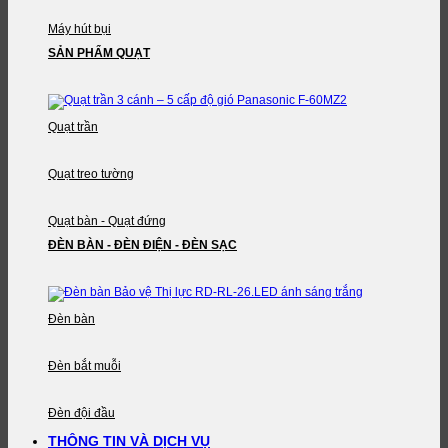
Máy hút bụi
SẢN PHẨM QUẠT
Quạt trần
Quạt treo tường
Quạt bàn - Quạt đứng
ĐÈN BÀN - ĐÈN ĐIỆN - ĐÈN SẠC
Đèn bàn
Đèn bắt muỗi
Đèn đội đầu
THÔNG TIN VÀ DỊCH VỤ