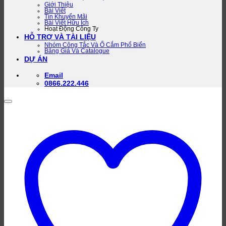
Giới Thiệu
Bài Viết
Tin Khuyến Mãi
Bài Viết Hữu Ích
Hoạt Động Công Ty
HỖ TRỢ VÀ TÀI LIỆU
Nhóm Công Tắc Và Ổ Cắm Phổ Biến
Bảng Giá Và Catalogue
DỰ ÁN
Email
0866.222.446