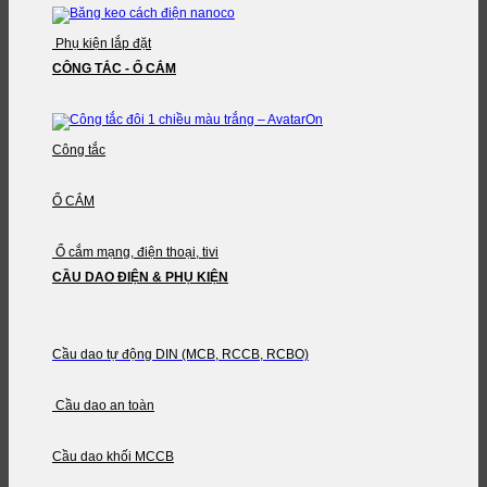
Phụ kiện lắp đặt
CÔNG TẮC - Ổ CẮM
Công tắc
Ổ CẮM
Ổ cắm mạng, điện thoại, tivi
CẦU DAO ĐIỆN & PHỤ KIỆN
Cầu dao tự động DIN (MCB, RCCB, RCBO)
Cầu dao an toàn
Cầu dao khối MCCB