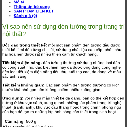
Mô tả
Thông tin bổ sung
SẢN PHẨM LIÊN KẾT
Đánh giá (0)
Vì sao nên sử dụng đèn tường trong trang trí
nội thất?
Độc đáo trong thiết kế:
mỗi một sản phẩm đèn tường đều được
thiết kế tỉ mỉ đến từng chi tiết, sử dụng chất liệu cao cấp, phối màu
hài hòa nên được rất nhiều thiện cảm từ khách hàng.
Tiết kiệm điện năng:
đèn tường thường sử dụng những loại đèn
có công suất nhỏ, đặc biệt hiện nay đã được ứng dụng công nghệ
đèn led: tiết kiệm điện năng tiêu thụ, tuổi thọ cao, đa dạng về màu
sắc ánh sáng.
Tiết kiệm không gian:
Các sản phẩm đèn tường thường có kích
thước khá nhỏ gọn nên không chiếm nhiều không gian.
Ứng dụng:
với nhiều mẫu thiết kế đa dạng, bạn có thể kết hợp đèn
tường ở khu vực sảnh, xung quanh những tác phẩm trang trí nghệ
thuật (tranh, ảnh), khu vực cầu thang hoặc trong chính phòng ngủ
của bạn để tạo ra những lớp ánh sáng cần thiết trong sinh hoạt.
Cân nặng
500 g
Kích thước
28 × 28 × 3 cm