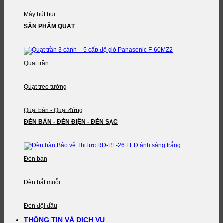
Máy hút bụi
SẢN PHẨM QUẠT
Quạt trần
Quạt treo tường
Quạt bàn - Quạt đứng
ĐÈN BÀN - ĐÈN ĐIỆN - ĐÈN SẠC
Đèn bàn
Đèn bắt muỗi
Đèn đội đầu
THÔNG TIN VÀ DỊCH VỤ