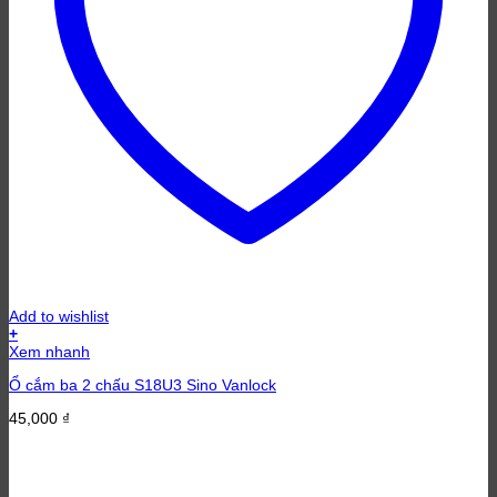
Add to wishlist
+
Xem nhanh
Ổ cắm ba 2 chấu S18U3 Sino Vanlock
45,000
₫