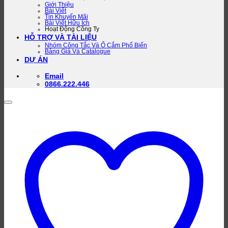
Giới Thiệu
Bài Viết
Tin Khuyến Mãi
Bài Viết Hữu Ích
Hoạt Động Công Ty
HỖ TRỢ VÀ TÀI LIỆU
Nhóm Công Tắc Và Ổ Cắm Phổ Biến
Bảng Giá Và Catalogue
DỰ ÁN
Email
0866.222.446