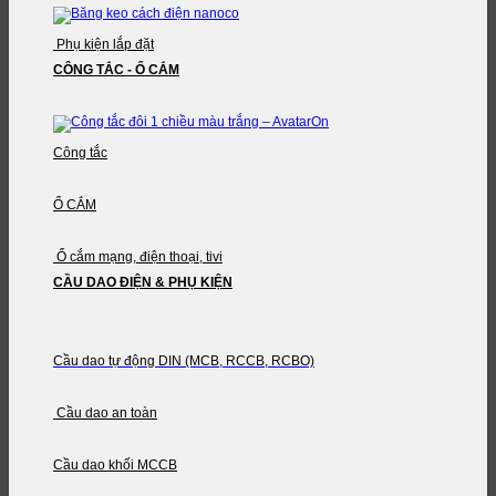
Phụ kiện lắp đặt
CÔNG TẮC - Ổ CẮM
Công tắc
Ổ CẮM
Ổ cắm mạng, điện thoại, tivi
CẦU DAO ĐIỆN & PHỤ KIỆN
Cầu dao tự động DIN (MCB, RCCB, RCBO)
Cầu dao an toàn
Cầu dao khối MCCB