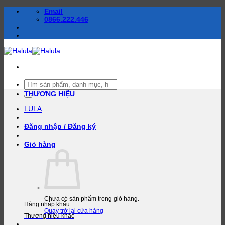
Bỏ
Email
qua
0866.222.446
nội
dung
Tìm
kiếm:
THƯƠNG HIỆU
LULA
Đăng nhập / Đăng ký
Giỏ hàng
Chưa có sản phẩm trong giỏ hàng.
Hàng nhập khẩu
Quay trở lại cửa hàng
Thương hiệu khác