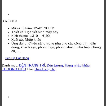
337,500
₫
Mã sản phẩm: ĐV-8178 LED
Thiết kế: Họa tiết hình máy bay
Kích thước: Φ310 – H190
Xuất xứ: Nhập khẩu
Ứng dụng: Chiếu sáng trong nhà cho các công trình dân
dụng, khách sạn, phòng ngủ, phòng khách, nhà bếp, chung
cư,….
Liên Hệ Đặt Hàng
Danh mục:
ĐÈN TRANG TRÍ
,
Đèn tường
,
Hàng nhập khẩu
,
THƯƠNG HIỆU
Thẻ:
Đèn Trang Trí