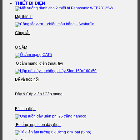
THIẾT BỊ ĐIỆN
Mặt thiết bị
Công tắc
Ổ CẮM
Ổ cắm mạng, điện thoại, tivi
Đế và hộp nối
Dây & Cáp điện / Cáp mạng
Bút thử điện
Bộ ống, nẹp luồn dây điện