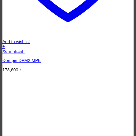
Add to wishlist
+
Xem nhanh
Đèn pin DPM2 MPE
178,600
₫