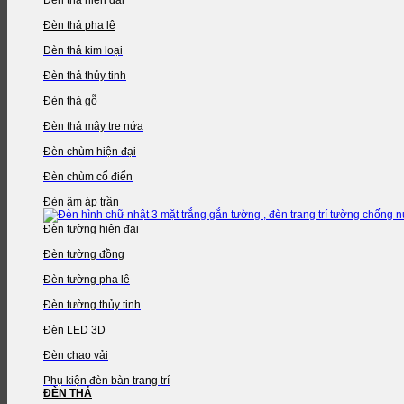
Đèn thả pha lê
Đèn thả kim loại
Đèn thả thủy tinh
Đèn thả gỗ
Đèn thả mây tre nứa
Đèn chùm hiện đại
Đèn chùm cổ điển
Đèn âm áp trần
Đèn tường hiện đại
Đèn tường đồng
Đèn tường pha lê
Đèn tường thủy tinh
Đèn LED 3D
Đèn chao vải
Phụ kiện đèn bàn trang trí
ĐÈN THẢ