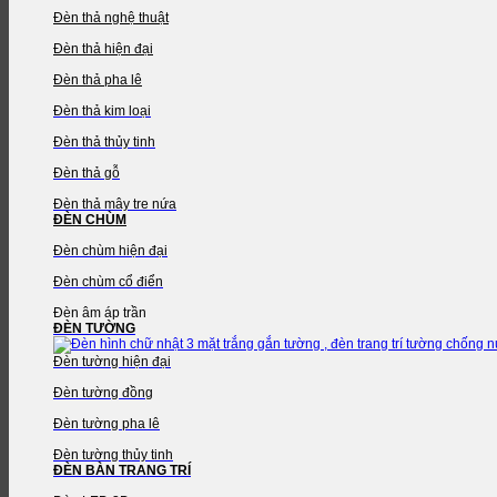
Đèn thả nghệ thuật
Đèn thả hiện đại
Đèn thả pha lê
Đèn thả kim loại
Đèn thả thủy tinh
Đèn thả gỗ
Đèn thả mây tre nứa
ĐÈN CHÙM
Đèn chùm hiện đại
Đèn chùm cổ điển
Đèn âm áp trần
ĐÈN TƯỜNG
Đèn tường hiện đại
Đèn tường đồng
Đèn tường pha lê
Đèn tường thủy tinh
ĐÈN BÀN TRANG TRÍ