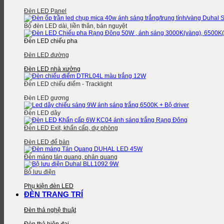
Đèn LED Panel
Bộ đèn LED dài, liền thân, bán nguyệt
Đèn LED chiếu pha
Đèn LED đường
Đèn LED nhà xưởng
Đèn LED chiếu điểm - Tracklight
Đèn LED gương
Đèn LED dây
Đèn LED Exit, khẩn cấp, dự phòng
Đèn LED để bàn
Đèn máng tán quang, phản quang
Bộ lưu điện
Phụ kiện đèn LED
ĐÈN TRANG TRÍ
Đèn thả nghệ thuật
Đèn thả hiện đại