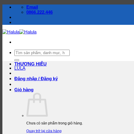
Bỏ
Email
qua
0866.222.446
nội
dung
Tìm
kiếm:
THƯƠNG HIỆU
LULA
Đăng nhập / Đăng ký
Giỏ hàng
Chưa có sản phẩm trong giỏ hàng.
Quay trở lại cửa hàng