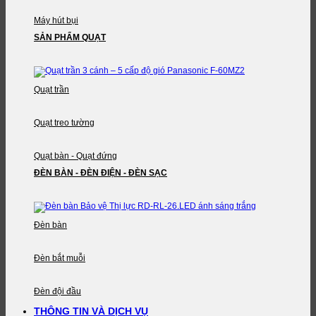
Máy hút bụi
SẢN PHẨM QUẠT
Quạt trần
Quạt treo tường
Quạt bàn - Quạt đứng
ĐÈN BÀN - ĐÈN ĐIỆN - ĐÈN SẠC
Đèn bàn
Đèn bắt muỗi
Đèn đội đầu
THÔNG TIN VÀ DỊCH VỤ