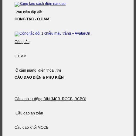
Phụ kiện lắp đặt
CÔNG TẮC - Ổ CẮM
Công tắc
Ổ CẮM
Ổ cắm mạng, điện thoại, tivi
CẦU DAO ĐIỆN & PHỤ KIỆN
Cầu dao tự động DIN (MCB, RCCB, RCBO)
Cầu dao an toàn
Cầu dao khối MCCB