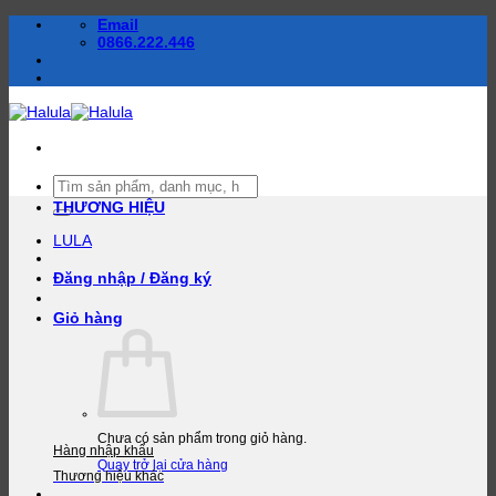
Bỏ
Email
qua
0866.222.446
nội
dung
Tìm
kiếm:
THƯƠNG HIỆU
LULA
Đăng nhập / Đăng ký
Giỏ hàng
Chưa có sản phẩm trong giỏ hàng.
Hàng nhập khẩu
Quay trở lại cửa hàng
Thương hiệu khác