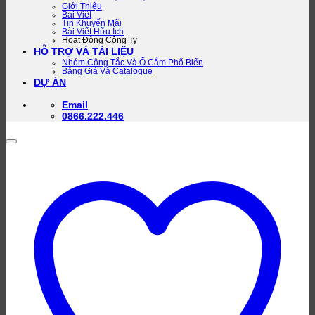
Giới Thiệu
Bài Viết
Tin Khuyến Mãi
Bài Viết Hữu Ích
Hoạt Động Công Ty
HỖ TRỢ VÀ TÀI LIỆU
Nhóm Công Tắc Và Ổ Cắm Phổ Biến
Bảng Giá Và Catalogue
DỰ ÁN
Email
0866.222.446