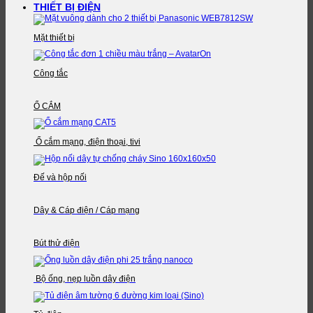
THIẾT BỊ ĐIỆN
Mặt thiết bị
Công tắc
Ổ CẮM
Ổ cắm mạng, điện thoại, tivi
Đế và hộp nối
Dây & Cáp điện / Cáp mạng
Bút thử điện
Bộ ống, nẹp luồn dây điện