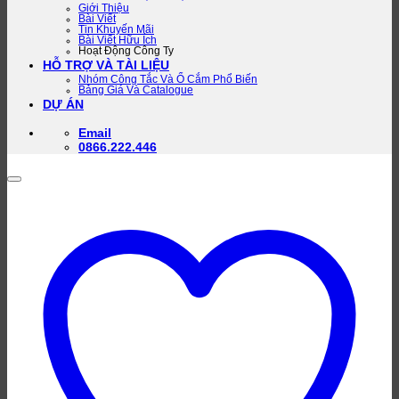
Giới Thiệu
Bài Viết
Tin Khuyến Mãi
Bài Viết Hữu Ích
Hoạt Động Công Ty
HỖ TRỢ VÀ TÀI LIỆU
Nhóm Công Tắc Và Ổ Cắm Phổ Biến
Bảng Giá Và Catalogue
DỰ ÁN
Email
0866.222.446