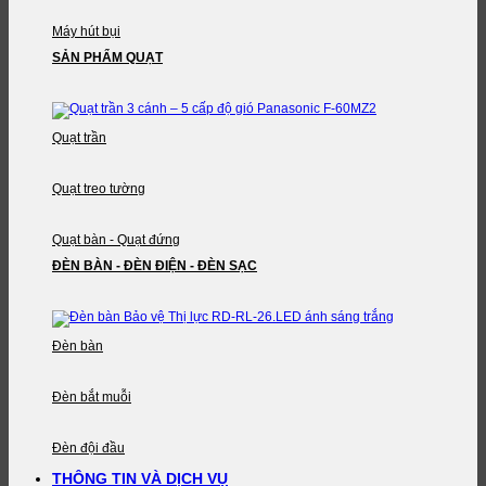
Máy hút bụi
SẢN PHẨM QUẠT
Quạt trần
Quạt treo tường
Quạt bàn - Quạt đứng
ĐÈN BÀN - ĐÈN ĐIỆN - ĐÈN SẠC
Đèn bàn
Đèn bắt muỗi
Đèn đội đầu
THÔNG TIN VÀ DỊCH VỤ