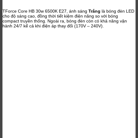
TForce Core HB 30w 6500K E27, ánh sáng
Trắng
là bóng đèn LED
cho độ sáng cao, đồng thời tiết kiệm điện năng so với bóng
compact truyền thống. Ngoài ra, bóng đèn còn có khả năng vận
hành 24/7 kể cả khi điện áp thay đổi (170V – 240V).