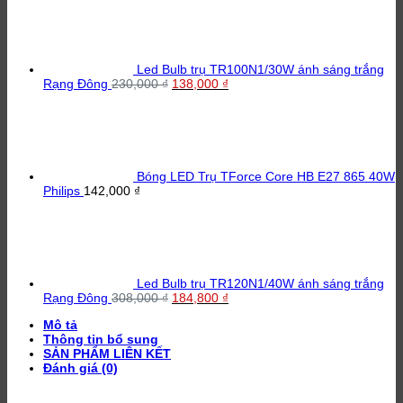
Led Bulb trụ TR100N1/30W ánh sáng trắng
Giá
Giá
Rạng Đông
230,000
₫
138,000
₫
gốc
hiện
là:
tại
230,000 ₫.
là:
138,000 ₫.
Bóng LED Trụ TForce Core HB E27 865 40W
Philips
142,000
₫
Led Bulb trụ TR120N1/40W ánh sáng trắng
Giá
Giá
Rạng Đông
308,000
₫
184,800
₫
gốc
hiện
Mô tả
là:
tại
Thông tin bổ sung
308,000 ₫.
là:
SẢN PHẨM LIÊN KẾT
184,800 ₫.
Đánh giá (0)