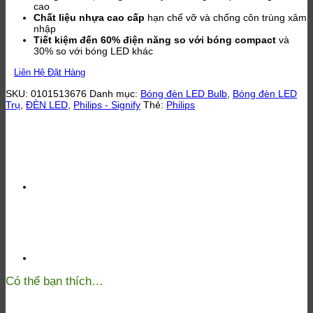
cao
Chất liệu nhựa cao cấp
hạn chế vỡ và chống côn trùng xâm
nhập
Tiết kiệm đến 60% điện năng so với bóng compact
và
30% so với bóng LED khác
Liên Hệ Đặt Hàng
SKU:
0101513676
Danh mục:
Bóng đèn LED Bulb
,
Bóng đèn LED
Trụ
,
ĐÈN LED
,
Philips - Signify
Thẻ:
Philips
Có thể bạn thích…