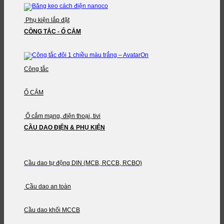
Phụ kiện lắp đặt
CÔNG TẮC - Ổ CẮM
Công tắc
Ổ CẮM
Ổ cắm mạng, điện thoại, tivi
CẦU DAO ĐIỆN & PHỤ KIỆN
Cầu dao tự động DIN (MCB, RCCB, RCBO)
Cầu dao an toàn
Cầu dao khối MCCB