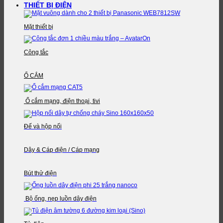
THIẾT BỊ ĐIỆN
Mặt thiết bị
Công tắc
Ổ CẮM
Ổ cắm mạng, điện thoại, tivi
Đế và hộp nối
Dây & Cáp điện / Cáp mạng
Bút thử điện
Bộ ống, nẹp luồn dây điện