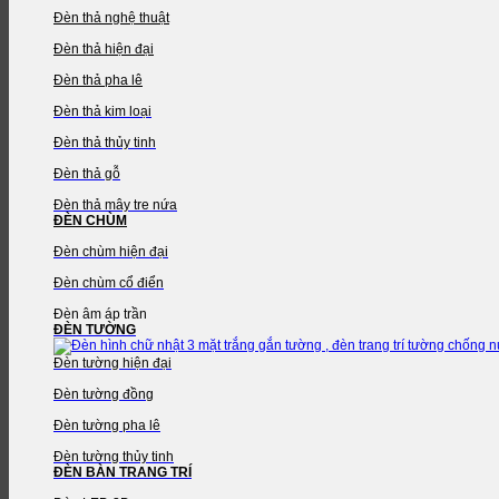
Đèn thả nghệ thuật
Đèn thả hiện đại
Đèn thả pha lê
Đèn thả kim loại
Đèn thả thủy tinh
Đèn thả gỗ
Đèn thả mây tre nứa
ĐÈN CHÙM
Đèn chùm hiện đại
Đèn chùm cổ điển
Đèn âm áp trần
ĐÈN TƯỜNG
Đèn tường hiện đại
Đèn tường đồng
Đèn tường pha lê
Đèn tường thủy tinh
ĐÈN BÀN TRANG TRÍ