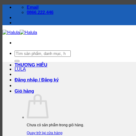
Bỏ
Email
qua
0866.222.446
nội
dung
Tìm
kiếm:
THƯƠNG HIỆU
LULA
Đăng nhập / Đăng ký
Giỏ hàng
Chưa có sản phẩm trong giỏ hàng.
Quay trở lại cửa hàng