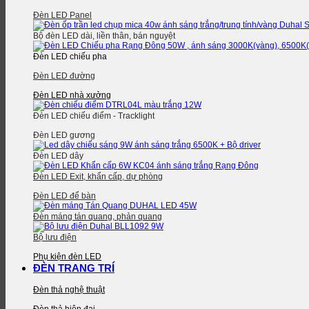
Đèn LED Panel
Bộ đèn LED dài, liền thân, bán nguyệt
Đèn LED chiếu pha
Đèn LED đường
Đèn LED nhà xưởng
Đèn LED chiếu điểm - Tracklight
Đèn LED gương
Đèn LED dây
Đèn LED Exit, khẩn cấp, dự phòng
Đèn LED để bàn
Đèn máng tán quang, phản quang
Bộ lưu điện
Phụ kiện đèn LED
ĐÈN TRANG TRÍ
Đèn thả nghệ thuật
Đèn thả hiện đại