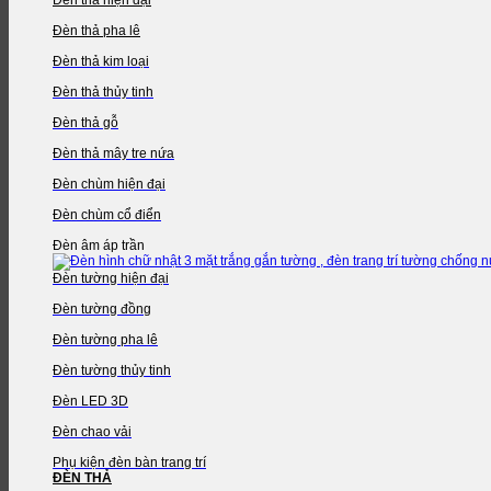
Đèn thả pha lê
Đèn thả kim loại
Đèn thả thủy tinh
Đèn thả gỗ
Đèn thả mây tre nứa
Đèn chùm hiện đại
Đèn chùm cổ điển
Đèn âm áp trần
Đèn tường hiện đại
Đèn tường đồng
Đèn tường pha lê
Đèn tường thủy tinh
Đèn LED 3D
Đèn chao vải
Phụ kiện đèn bàn trang trí
ĐÈN THẢ